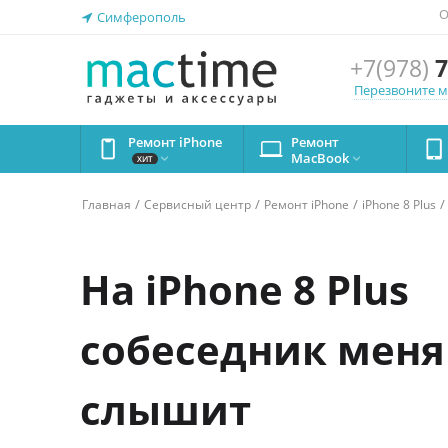
О
Симферополь
+7(978)
7
Перезвоните 
Ремонт iPhone
Ремонт
MacBook


ХИТ
/
/
/
/
Главная
Сервисный центр
Ремонт iPhone
iPhone 8 Plus
На iPhone 8 Plus
собеседник меня
слышит