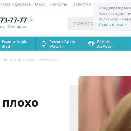
плата и доставка
О нас
Контакты
Гарантия и поддержка
Скидки
Предупреждени
быстрее и удобне
73-77-77
политикой конфи

Узнать больше
.
мне
Контакты
Ремонт Apple
Ремонт Apple
Ремонт
iPad
Watch
AirPods



Собеседник меня плохо слышит
 плохо