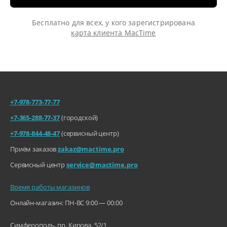
Бесплатно для всех, у кого зарегистрирована
карта клиента MacTime
+7-978-773-77-77
+7-365-288-77-37
(городской)
+7-978-844-48-47
(сервисный центр)
Приём заказов
zakaz@mactime.pro
Сервисный центр
service@mactime.pro
Время работы магазинов
Онлайн-магазин: ПН-ВС 9:00 — 00:00
Симферополь, пр. Кирова, 52/1