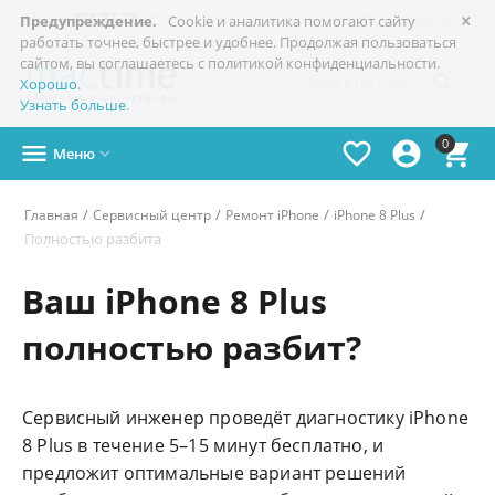
×

+7(978)
773-77-77
Симферополь
Предупреждение.
Cookie и аналитика помогают сайту
работать точнее, быстрее и удобнее. Продолжая пользоваться
сайтом, вы соглашаетесь с политикой конфиденциальности.

Хорошо
.
Узнать больше
.
0




Меню

/
/
/
/
Главная
Сервисный центр
Ремонт iPhone
iPhone 8 Plus
Полностью разбита
Ваш iPhone 8 Plus
полностью разбит?
Сервисный инженер проведёт диагностику iPhone
8 Plus в течение 5–15 минут бесплатно, и
предложит оптимальные вариант решений