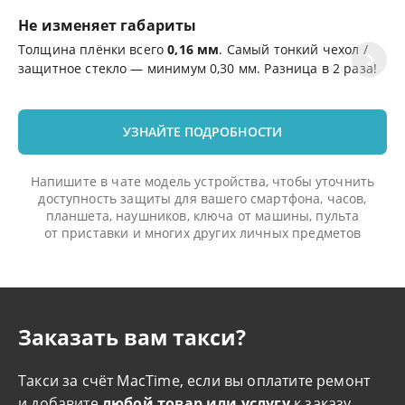
Не изменяет габариты
Ц
Толщина плёнки всего
0,16 мм
. Самый тонкий чехол /
Эф
защитное стекло — минимум 0,30 мм. Разница в 2 раза!
де
УЗНАЙТЕ ПОДРОБНОСТИ
Напишите в чате модель устройства, чтобы уточнить
доступность защиты для вашего смартфона, часов,
планшета, наушников, ключа от машины, пульта
от приставки и многих других личных предметов
Заказать вам такси?
Такси за счёт MacTime, если вы оплатите ремонт
и добавите
любой товар или услугу
к заказу