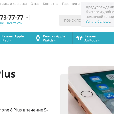
плата и доставка
О нас
Контакты
Гарантия и поддержка
Скидки
Предупреждени
быстрее и удобне
73-77-77
политикой конфи

Узнать больше
.
мне
Контакты
Ремонт Apple
Ремонт Apple
Ремонт
iPad
Watch
AirPods



lus
one 8 Plus в течение 5–