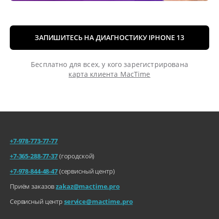
ЗАПИШИТЕСЬ НА ДИАГНОСТИКУ IPHONE 13
Бесплатно для всех, у кого зарегистрирована
карта клиента MacTime
+7-978-773-77-77
+7-365-288-77-37
(городской)
+7-978-844-48-47
(сервисный центр)
Приём заказов
zakaz@mactime.pro
Сервисный центр
service@mactime.pro