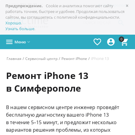
×

+7(978)
773-77-77
Симферополь
Предупреждение.
Cookie и аналитика помогают сайту
работать точнее, быстрее и удобнее. Продолжая пользоваться
сайтом, вы соглашаетесь с политикой конфиденциальности.

Хорошо
.
Узнать больше
.
0




Меню

/
/
/
iPhone 13
Главная
Сервисный центр
Ремонт iPhone
Ремонт iPhone 13
в Симферополе
В нашем сервисном центре инженер проведёт
бесплатную диагностику вашего iPhone 13
в течение 5–15 минут, и предложит несколько
вариантов решения проблемы, из которых