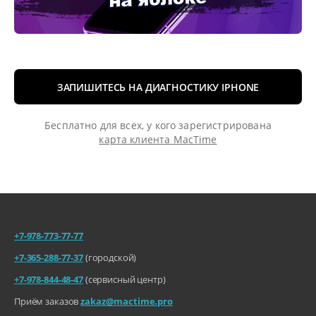
ЗАПИШИТЕСЬ НА ДИАГНОСТИКУ IPHONE
Бесплатно для всех, у кого зарегистрирована
карта клиента MacTime
+7-978-773-77-77
+7-365-288-77-37
(городской)
+7-978-844-48-47
(сервисный центр)
Приём заказов
zakaz@mactime.pro