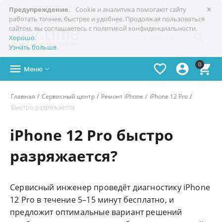
×

+7(978)
773-77-77
Симферополь
Предупреждение.
Cookie и аналитика помогают сайту
работать точнее, быстрее и удобнее. Продолжая пользоваться
сайтом, вы соглашаетесь с политикой конфиденциальности.

Хорошо
.
Узнать больше
.
0




Меню

/
/
/
/
Главная
Сервисный центр
Ремонт iPhone
iPhone 12 Pro
Быстро разряжается
iPhone 12 Pro быстро
разряжается?
Сервисный инженер проведёт диагностику iPhone
12 Pro в течение 5–15 минут бесплатно, и
предложит оптимальные вариант решений