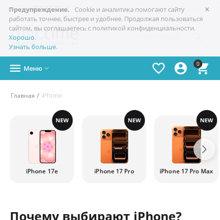
×

+7(978)
773-77-77
Симферополь
Предупреждение.
Cookie и аналитика помогают сайту
работать точнее, быстрее и удобнее. Продолжая пользоваться
сайтом, вы соглашаетесь с политикой конфиденциальности.

Хорошо
.
Узнать больше
.
0




Меню

/
iPhone
Главная
К
у
п
и
т
iPhone 17e
iPhone 17 Pro
iPhone 17 Pro Max
ь
i
Почему выбирают iPhone?