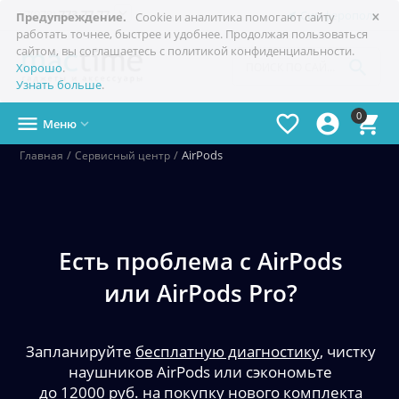
×

+7(978)
773-77-77
Симферополь
Предупреждение.
Cookie и аналитика помогают сайту
работать точнее, быстрее и удобнее. Продолжая пользоваться
сайтом, вы соглашаетесь с политикой конфиденциальности.

Хорошо
.
Узнать больше
.
0




Меню

/
/
AirPods
Главная
Сервисный центр
Есть проблема с AirPods
или AirPods Pro?
Запланируйте
бесплатную диагностику
, чистку
наушников AirPods или сэкономьте
до 12000 руб.
на покупку нового комплекта