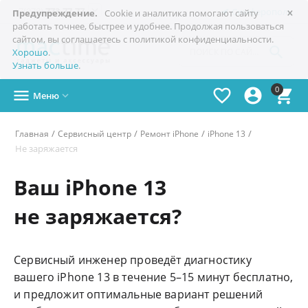
×

+7(978)
773-77-77
Симферополь
Предупреждение.
Cookie и аналитика помогают сайту
работать точнее, быстрее и удобнее. Продолжая пользоваться
сайтом, вы соглашаетесь с политикой конфиденциальности.

Хорошо
.
Узнать больше
.
0




Меню

/
/
/
/
Главная
Сервисный центр
Ремонт iPhone
iPhone 13
Не заряжается
Ваш iPhone 13
не заряжается?
Сервисный инженер проведёт диагностику
вашего iPhone 13 в течение 5–15 минут бесплатно,
и предложит оптимальные вариант решений