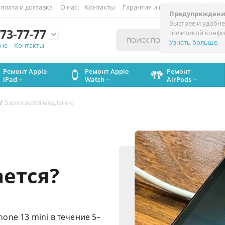
плата и доставка
О нас
Контакты
Гарантия и поддержка
Скидки
Предупреждени
быстрее и удобне
73-77-77
политикой конфи

Узнать больше
.
мне
Контакты
Ремонт Apple
Ремонт Apple
Ремонт
iPad
Watch
AirPods



/
Заряжается медленно
ется?
one 13 mini в течение 5–