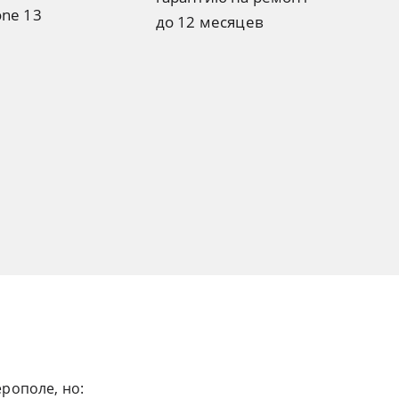
one 13
до 12 месяцев
рополе, но: