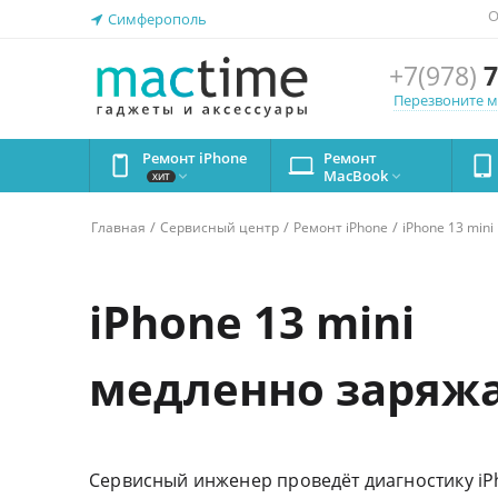
О
Симферополь
+7(978)
7
Перезвоните 
Ремонт iPhone
Ремонт
MacBook


ХИТ
/
/
/
Главная
Сервисный центр
Ремонт iPhone
iPhone 13 mini
iPhone 13 mini
медленно заряжа
Сервисный инженер проведёт диагностику iPh