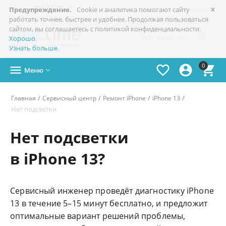
×

+7(978)
773-77-77
Симферополь
Предупреждение.
Cookie и аналитика помогают сайту
работать точнее, быстрее и удобнее. Продолжая пользоваться
сайтом, вы соглашаетесь с политикой конфиденциальности.

Хорошо
.
Узнать больше
.
0




Меню

/
/
/
/
Главная
Сервисный центр
Ремонт iPhone
iPhone 13
Нет подсветки
Нет подсветки
в iPhone 13?
Сервисный инженер проведёт диагностику iPhone
13 в течение 5–15 минут бесплатно, и предложит
оптимальные вариант решений проблемы,