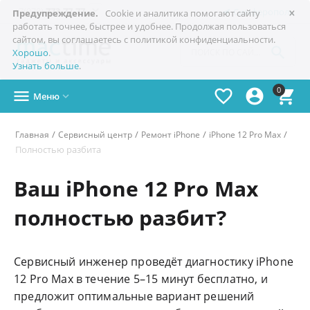
×

+7(978)
773-77-77
Симферополь
Предупреждение.
Cookie и аналитика помогают сайту
работать точнее, быстрее и удобнее. Продолжая пользоваться
сайтом, вы соглашаетесь с политикой конфиденциальности.

Хорошо
.
Узнать больше
.
0




Меню

/
/
/
/
Главная
Сервисный центр
Ремонт iPhone
iPhone 12 Pro Max
Полностью разбита
Ваш iPhone 12 Pro Max
полностью разбит?
Сервисный инженер проведёт диагностику iPhone
12 Pro Max в течение 5–15 минут бесплатно, и
предложит оптимальные вариант решений