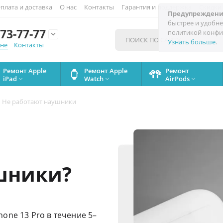
плата и доставка
О нас
Контакты
Гарантия и поддержка
Скидки
Предупреждени
быстрее и удобне
73-77-77
политикой конфи

Узнать больше
.
мне
Контакты
Ремонт Apple
Ремонт Apple
Ремонт
iPad
Watch
AirPods



Не работают наушники
шники?
one 13 Pro в течение 5–