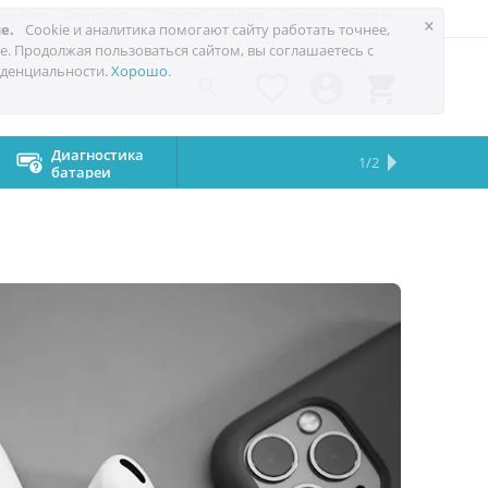
 до 60%
Техноблог
Trade-in
Акции
Сервис
Услуги
×
е.
Cookie и аналитика помогают сайту работать точнее,
е. Продолжая пользоваться сайтом, вы соглашаетесь с
0
денциальности.
Хорошо
.




Диагностика
Замена
Защита
Каталог
1/2
батареи
дисплеев
360
техники
градусов
Apple