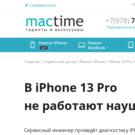
О
Симферополь
+7(978)
7
Перезвоните 
Ремонт iPhone
Ремонт
MacBook


ХИТ
/
/
/
/
Главная
Сервисный центр
Ремонт iPhone
iPhone 13 Pro
В iPhone 13 Pro
не работают нау
Сервисный инженер проведёт диагностику iPh