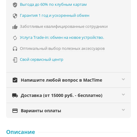
Выгода до 60% по клубным картам
verified_user
Гарантия 1 год и ускоренный обмен

Заботливые квалифицированные сотрудники

Услуга Trade-in: обмен на новое устройство.

Оптимальный выбор полезных аксессуаров

Свой сервисный центр

assignment_turned_in
Напишите любой вопрос в MacTime

Доставка (от 15000 руб. - бесплатно)

Варианты оплаты
Описание