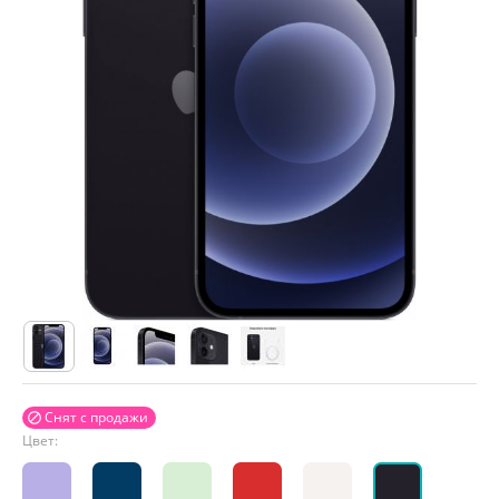
Снят с продажи

Цвет: