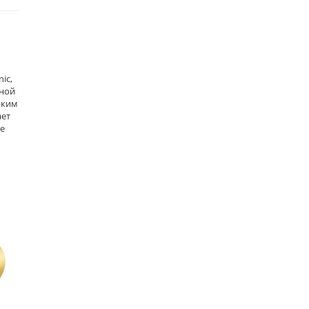
ic,
нной
рким
ает
те