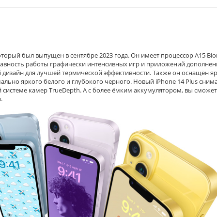
который был выпущен в сентябре 2023 года. Он имеет процессор A15 Bion
лавность работы графически интенсивных игр и приложений дополне
й дизайн для лучшей термической эффективности. Также он оснащён я
мально яркого белого и глубокого черного. Новый iPhone 14 Plus сним
системе камер TrueDepth. А с более ёмким аккумулятором, вы сможе
.