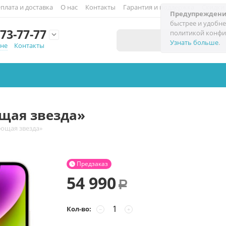
плата и доставка
О нас
Контакты
Гарантия и поддержка
Скидки
Предупреждени
быстрее и удобне
73-77-77
политикой конфи

Узнать больше
.
мне
Контакты
ющая звезда»
яющая звезда»
Предзаказ

54 990
Р
Кол-во:
−
+