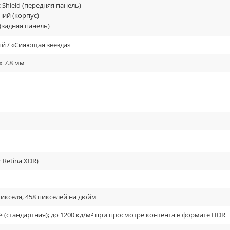
 Shield (передняя панель)
ий (корпус)
(задняя панель)
ан
й / «Сияющая звезда»
 x 7.8 мм
улучшения тепловых характеристик, великолепные дисплей Super Ret
й и частотой обновления 60 Гц., которая поддерживает пиковую ярко
by Vision.
ла Ceramic Shield, которое максимально защищено от случайных сколо
орых изготовлено стекло нового iPhone тверже большинства металлов,
ть.
 Retina XDR)
пикселя, 458 пикселей на дюйм
² (стандартная); до 1200 кд/м² при просмотре контента в формате HDR