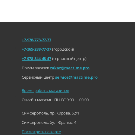
ю к
к,
+7-978-773-77-77
+7-365-288-77-37
(городской)
ме
+7-978-844-48-47
(сервисный центр)
Приём заказов
zakaz@mactime.pro
Сервисный центр
service@mactime.pro
Время работы магазинов
Онлайн-магазин: ПН-ВС 9:00 — 00:00
Симферополь, пр. Кирова, 52/1
Симферополь, бул. Франко, 4
Посмотреть на карте