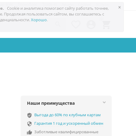
 до 60%
Техноблог
Trade-in
Акции
Сервис
Услуги
×
е.
Cookie и аналитика помогают сайту работать точнее,
е. Продолжая пользоваться сайтом, вы соглашаетесь с
0
денциальности.
Хорошо
.




Наши преимущества
Выгода до 60% по клубным картам
verified_user
Гарантия 1 год и ускоренный обмен

Заботливые квалифицированные
