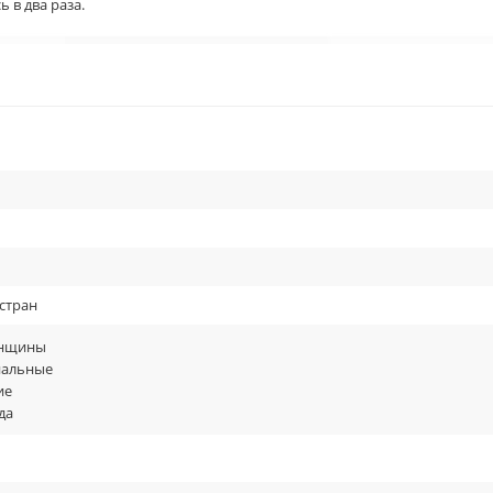
 в два раза.
 стран
енщины
альные
ие
да