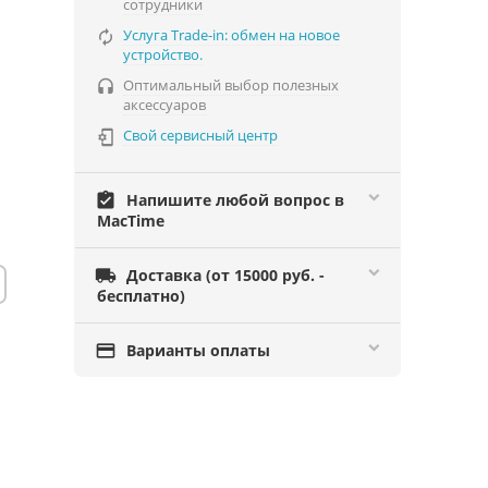
сотрудники
Услуга Trade-in: обмен на новое

устройство.
Оптимальный выбор полезных

аксессуаров
Свой сервисный центр

assignment_turned_in
Напишите любой вопрос в
MacTime

Доставка (от 15000 руб. -
бесплатно)

Варианты оплаты