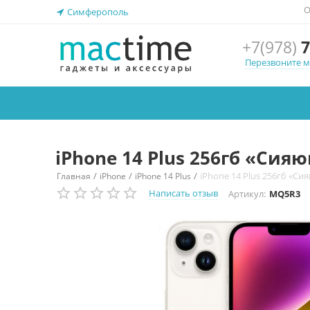
О
Симферополь
+7(978)
7
Перезвоните 
iPhone 14 Plus 256гб «Сия
/
/
/
iPhone 14 Plus 256гб «Си
Главная
iPhone
iPhone 14 Plus
Написать отзыв
Артикул:
MQ5R3