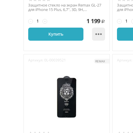
Защитное стекло на экран Remax GL-27
Защитно
для iPhone 15 Plus, 6,7'', 3D, 9H,
для iPhon
антишпион, тонк...
тонкая ..
1 199
−
+
−
Р

Купить
Артикул:
0L-00039521
Артикул:
REMAX