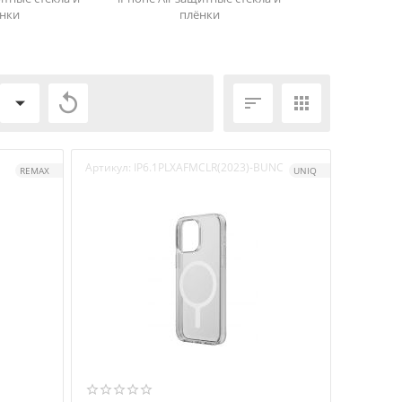
нки
плёнки



Артикул:
IP6.1PLXAFMCLR(2023)-BUNC
REMAX
UNIQ