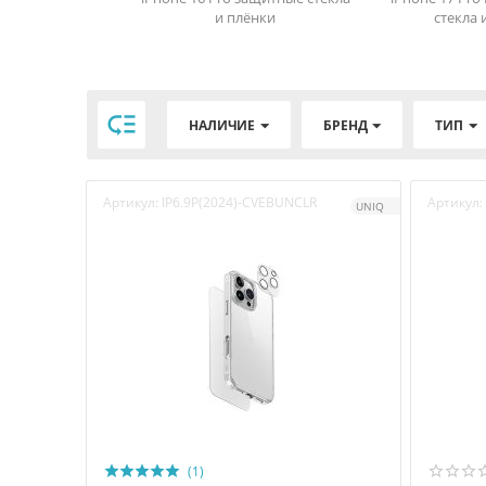
и плёнки
стекла 

НАЛИЧИЕ
БРЕНД
ТИП
Артикул:
IP6.9P(2024)-CVEBUNCLR
Артикул:
UNIQ
(1)