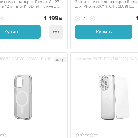
е стекло на экран Remax GL-27
Защитное стекло на экран Rema
e 12 mini, 5,4'', 3D, 9H, глянец,
для iPhone XR/11, 6,1'', 3D, 9H,
.
антишпион, тонкая...
1 199
+
−
+
Р

Купить
Купить
IP6.7PLXAFMCLR(2023)-BUNC
Артикул:
IP6.7PLPRXCLR(2023)-BUN
UNIQ