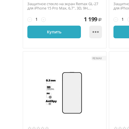
Защитное стекло на экран Remax GL-27
Защитно
для iPhone 15 Pro Max, 6,7'', 3D, 9H,
для iPhon
глянец, тонк...
антишпио
1 199
−
+
−
Р

Купить
REMAX