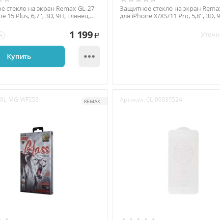
е стекло на экран Remax GL-27
Защитное стекло на экран Rema
e 15 Plus, 6,7'', 3D, 9H, глянец,
для iPhone X/XS/11 Pro, 5,8'', 3D, 
.
глянец, тон...
1 199
Уточн
+
Р

Купить
0L-MG-WF253
Артикул:
0L-00039524
REMAX