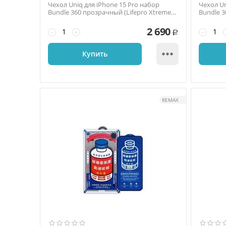
Чехол Uniq для iPhone 15 Pro набор
Чехол Un
Bundle 360 прозрачный (Lifepro Xtreme
Bundle 3
+Optix glass +...
+Optix ...
2 690
−
+
−
Р

Купить
REMAX