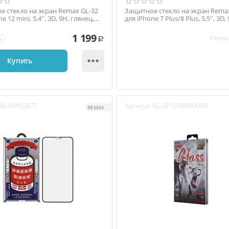
е стекло на экран Remax GL-32
Защитное стекло на экран Rema
e 12 mini, 5,4'', 3D, 9H, глянец,
для iPhone 7 Plus/8 Plus, 5,5'', 3D,
.
глянец, с...
1 199
Уточн
+
Р

Купить
0L-00052877
Артикул:
GL-3212PROMAXAF
REMAX