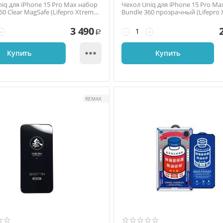
iq для iPhone 15 Pro Max набор
Чехол Uniq для iPhone 15 Pro Ma
60 Clear MagSafe (Lifepro Xtreme
Bundle 360 прозрачный (Lifepro
+Optix gla...
3 490
+
−
+
Р

Купить
Купить
REMAX