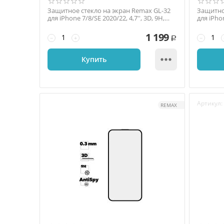
Защитное стекло на экран Remax GL-32
Защитно
для iPhone 7/8/SE 2020/22, 4,7'', 3D, 9H,
для iPhon
глянец, ...
тонкая ..
1 199
−
+
−
Р

Купить
Артикул:
REMAX