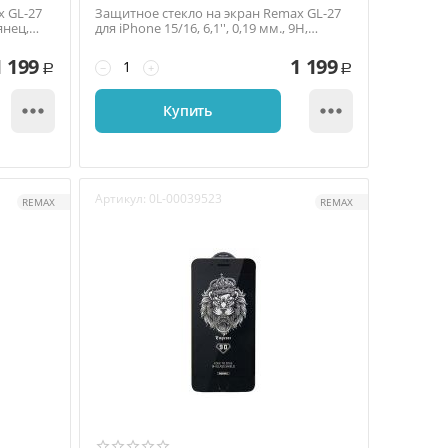
x GL-27
Защитное стекло на экран Remax GL-27
лянец,
для iPhone 15/16, 6,1'', 0,19 мм., 9H,
глянец, тон...
1 199
1 199
−
+
Р
Р


Купить
Артикул:
0L-00039523
REMAX
REMAX