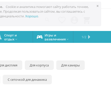
 до 60%
Техноблог
Trade-in
Акции
Сервис
Услуги
×
е.
Cookie и аналитика помогают сайту работать точнее,
е. Продолжая пользоваться сайтом, вы соглашаетесь с
0
денциальности.
Хорошо
.




Спорт и
Игры и
Сервисный
Сравните
Подарки
Запчасти
Бренды
1/2

отдых
развлечения
центр
iPhone
на все


случаи
Для дисплея
Для корпуса
Для камеры
С сеточкой для динамика