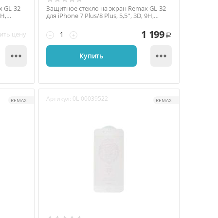
x GL-32
Защитное стекло на экран Remax GL-32
9H,
для iPhone 7 Plus/8 Plus, 5,5'', 3D, 9H,
глянец, с...
1 199
ить цену
−
+
Р


Купить
Артикул:
0L-00039522
REMAX
REMAX