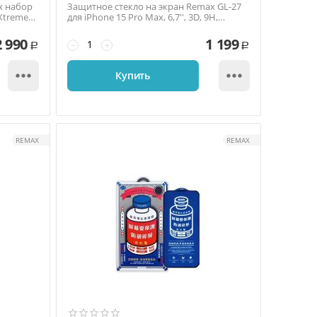
x набор
Защитное стекло на экран Remax GL-27
 Xtreme
для iPhone 15 Pro Max, 6,7'', 3D, 9H,
антишпион, т...
2 990
1 199
−
+
Р
Р


Купить
REMAX
REMAX