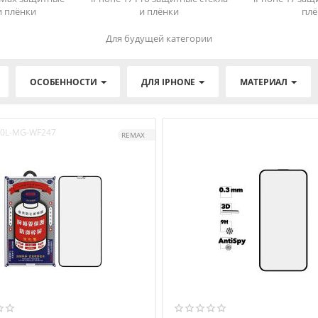
и плёнки
и плёнки
плё
Для будущей категории
ОСОБЕННОСТИ
ДЛЯ IPHONE
МАТЕРИАЛ
0L-MG-WF247
REMAX