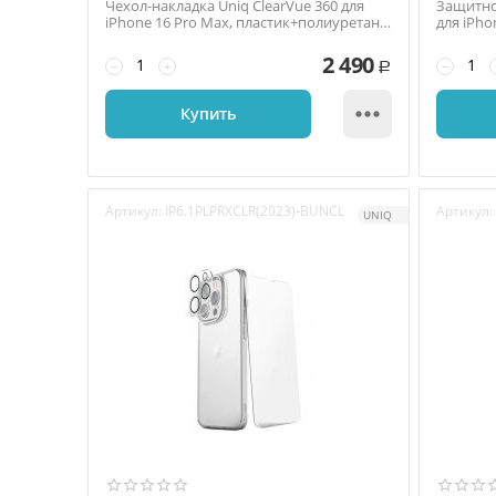
Чехол-накладка Uniq ClearVue 360 для
Защитно
iPhone 16 Pro Max, пластик+полиуретан
для iPhon
(TPU), прозр...
тонкая ..
2 490
−
+
−
Р

Купить
Артикул:
IP6.1PLPRXCLR(2023)-BUNCL
Артикул:
UNIQ