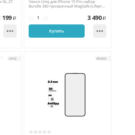
x GL-27
Чехол Uniq для iPhone 15 Pro набор
Bundle 360 прозрачный MagSafe (Lifepro
Xtreme +Optix...
1 199
3 490
−
+
Р
Р


Купить
CL
UNIQ
REMAX