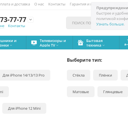
плата и доставка
О нас
Контакты
Гарантия и поддержка
Скидки
Предупреждени
быстрее и удобне
73-77-77
политикой конфи

Узнать больше
.
мне
Контакты
ушники и
Телевизоры и
Бытовая
онки
Apple TV
техника



Выберите тип:
Для iPhone 14/13/13 Pro
Стёкла
Плёнки
ni
Матовые
Глянцевые
Для iPhone 12 Mini