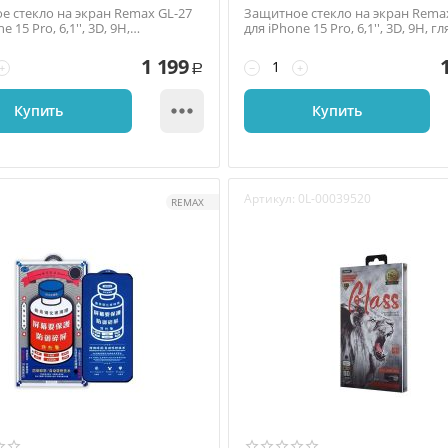
е стекло на экран Remax GL-27
Защитное стекло на экран Rema
e 15 Pro, 6,1'', 3D, 9H,
для iPhone 15 Pro, 6,1'', 3D, 9H, г
н, тонка...
тонкая р...
1 199
+
−
+
Р

Купить
Купить
Артикул:
0L-00039520
REMAX