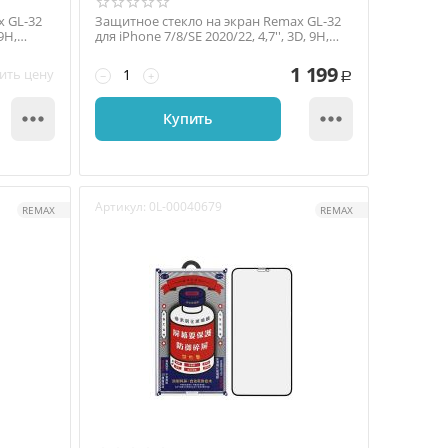
x GL-32
Защитное стекло на экран Remax GL-32
 9H,
для iPhone 7/8/SE 2020/22, 4,7'', 3D, 9H,
глянец, ...
1 199
ить цену
−
+
Р


Купить
Артикул:
0L-00040679
REMAX
REMAX