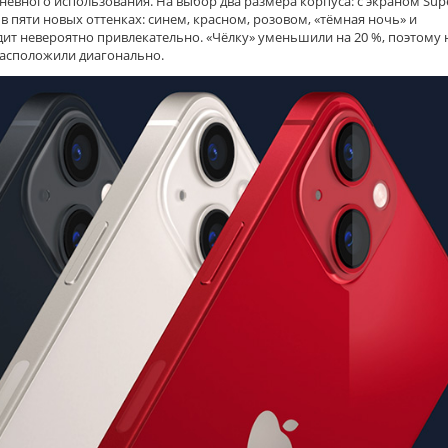
невного использования. На выбор два размера корпуса: с экраном Sup
 в пяти новых оттенках: синем, красном, розовом, «тёмная ночь» и
дит невероятно привлекательно. «Чёлку» уменьшили на 20 %, поэтому 
расположили диагонально.