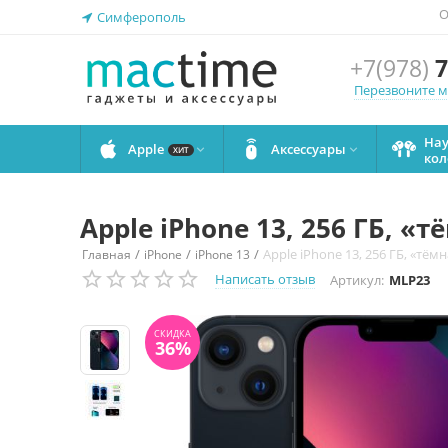
О
Симферополь
+7(978)
7
Перезвоните 
На
Apple
Аксессуары


ХИТ
кол
Apple iPhone 13, 256 ГБ, «
/
/
/
Apple iPhone 13, 256 ГБ, «тём
Главная
iPhone
iPhone 13
СКИДКА
36%
Написать отзыв
Артикул:
MLP23