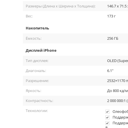
Размеры (Длина x Ширина x Толщина):
146.7 x 71.5
Вес:
173 г
Накопитель
Ёмкость:
256 ГБ
Дисплей iPhone
Тип дисплея:
OLED (Super
Диагональ:
6.1"
Разрешение:
2532×1170 
Обновлённые камеры 
Яркость:
До 800 кд/м
Контрастность:
2 000 000:1
Основные камеры не просто разместили по диагонали, но
света, что делает снимки при слабом освещении ещё луч
Технологии:
Олеофоб
стабилизацией изображения сдвигом матрицы. Теперь вы 
Поддер
камера также стала лучше и поддерживает режим «киноэффе
Поддерж
портретный и ночной режимы.
в