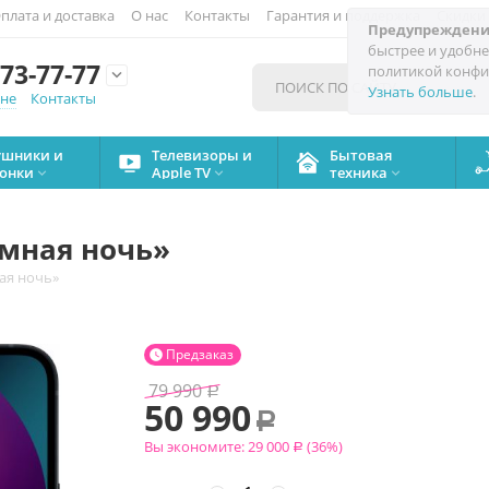
плата и доставка
О нас
Контакты
Гарантия и поддержка
Скидки
Предупреждени
быстрее и удобне
73-77-77
политикой конфи

Узнать больше
.
мне
Контакты
ушники и
Телевизоры и
Бытовая
онки
Apple TV
техника



тёмная ночь»
ная ночь»
Предзаказ

79 990
Р
50 990
Р
Вы экономите:
29 000
(
36
%)
Р