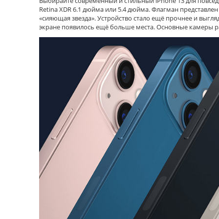
Выбирайте современный и стильный iPhone 13 для повсед
Retina XDR 6.1 дюйма или 5.4 дюйма. Флагман представлен
«сияющая звезда». Устройство стало ещё прочнее и выгля
экране появилось ещё больше места. Основные камеры 