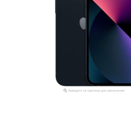

Наведите на картинку для увеличения