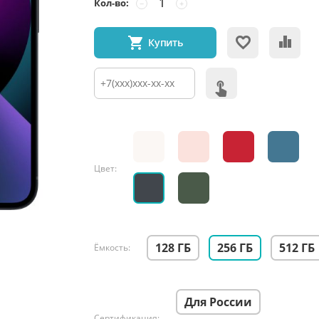
Кол-во:
−
+
Купить
Цвет:
128 ГБ
256 ГБ
512 ГБ
Ёмкость:
Для России
Сертификация: