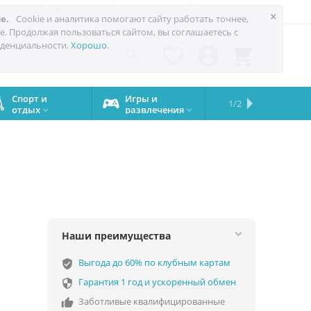
 до 60%
Техноблог
Trade-in
Акции
Сервис
Услуги
×
е.
Cookie и аналитика помогают сайту работать точнее,
е. Продолжая пользоваться сайтом, вы соглашаетесь с
0
денциальности.
Хорошо
.




Спорт и
Игры и
Сервисный
Сравните
Подарки
Запчасти
Бренды
1/2

отдых
развлечения
центр
iPhone
на все


случаи
Наши преимущества
Выгода до 60% по клубным картам
verified_user
Гарантия 1 год и ускоренный обмен

Заботливые квалифицированные
