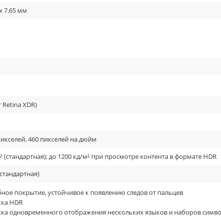
 x 7.65 мм
 Retina XDR)
пикселей, 460 пикселей на дюйм
по диагонали
² (стандартная); до 1200 кд/м² при просмотре контента в формате HDR
 (стандартная)
 и полностью обновили их. Теперь объективы улавливают на 47 % бо
ше. Новое расположение камер позволило оснастить iPhone 13 оптичес
ное покрытие, устойчивое к появлению следов от пальцев
получите снимки ещё чётче, качественнее и реалистичнее. Фронталь
жка HDR
кт», фотографические стили, Dolby Vision HDR, Smart HDR 4, Deep Fus
ка одновременного отображения нескольких языков и наборов симв