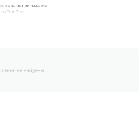
ный отклик при нажатии
гия True Tone
 цветовой охват (P3)
nic
ная система Neural Engine
ный графический процессор
ый процессор с 2 ядрами производительности и 4 ядрами эффективнос
бщения не найдены
(широкоугольная)
(сверхширокоугольная)
(широкоугольная)
 угол обзора 120° (сверхширокоугольная)
ский зум 2× на уменьшение
ой зум до 5×