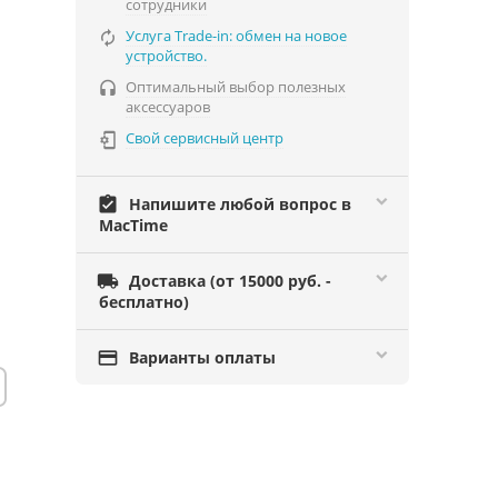
сотрудники
Услуга Trade-in: обмен на новое

устройство.
Оптимальный выбор полезных

аксессуаров
Свой сервисный центр

assignment_turned_in
Напишите любой вопрос в
MacTime

Доставка (от 15000 руб. -
бесплатно)

Варианты оплаты