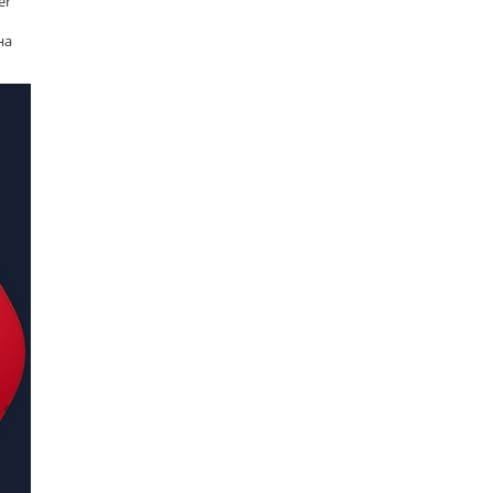
er
на