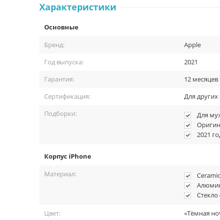
Характеристики
Основные
Бренд:
Apple
Год выпуска:
2021
Гарантия:
12 месяцев
Суперкрасочный и ре
Сертификация:
Для других
Подборки:
Для му
Два варианта дисплея: 6.1-дюймовый экран Super Retina 
Оригин
лучший экран, который когда-либо был в iPhone. OLED об
2021 го
разрешение для всего, на что вы смотрите. Яркость экран
1200 кд/м². Дисплей обеспечивает поразительную чёткост
Корпус iPhone
Материал:
Ceramic
Алюмин
Стекло 
Цвет:
«Тёмная но