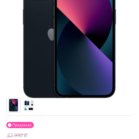
Предзаказ

67 990
Р