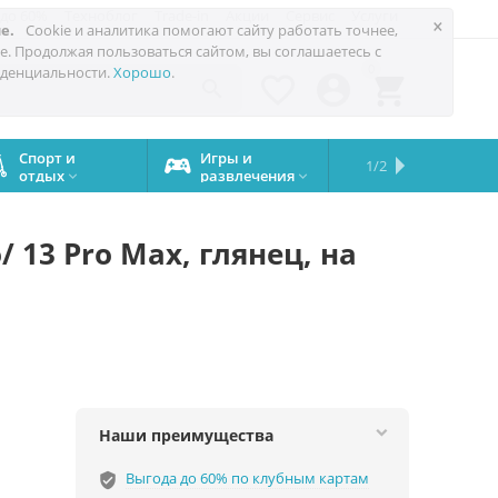
 до 60%
Техноблог
Trade-in
Акции
Сервис
Услуги
×
е.
Cookie и аналитика помогают сайту работать точнее,
е. Продолжая пользоваться сайтом, вы соглашаетесь с
0
денциальности.
Хорошо
.




Спорт и
Игры и
Сервисный
Сравните
Подарки
Запчасти
Бренды
1/2

отдых
развлечения
центр
iPhone
на все


случаи
/ 13 Pro Max, глянец, на
Наши преимущества
Выгода до 60% по клубным картам
verified_user