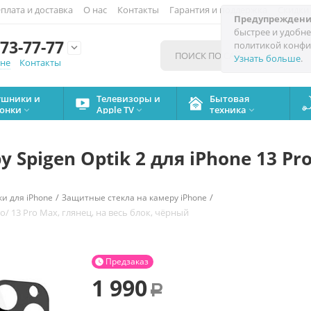
плата и доставка
О нас
Контакты
Гарантия и поддержка
Скидки
Предупреждени
быстрее и удобне
73-77-77
политикой конфи

Узнать больше
.
мне
Контакты
ушники и
Телевизоры и
Бытовая
онки
Apple TV
техника



Spigen Optik 2 для iPhone 13 Pro
/
/
и для iPhone
Защитные стекла на камеру iPhone
o/ 13 Pro Max, глянец, на весь блок, чёрный
1
Предзаказ

1 990
Р