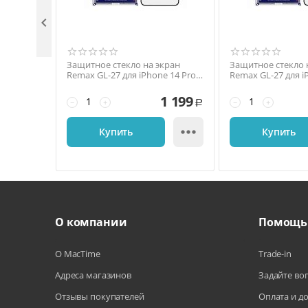

Защитное стекло на экран
Защитное стекло 
Remax GL-27 для iPhone 14 Pro
Remax GL-27 для i
Max, 6,7'', 3D, 9H, антишпион
Max/14 Plus, 6,7'', 
глянец, чёрный
1 199
−
+
−
+
Р

Купить
Купить
О компании
Помощь
О MacTime
Trade-in
Адреса магазинов
Задайте во
Отзывы покупателей
Оплата и д