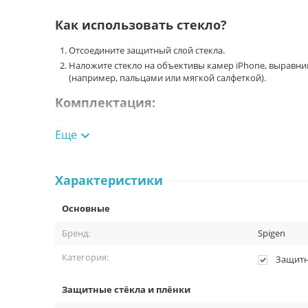
Как использовать стекло?
Отсоедините защитный слой стекла.
Наложите стекло на объективы камер iPhone, выравни
(например, пальцами или мягкой салфеткой).
Комплектация:
Защитное стекло Spigen tR Optik 2 Pack для объектива
Еще

Микрофибра.
Влажная салфетка.
Документация.
Характеристики
Основные
Бренд:
Spigen
Категория:
Защитн
Защитные стёкла и плёнки