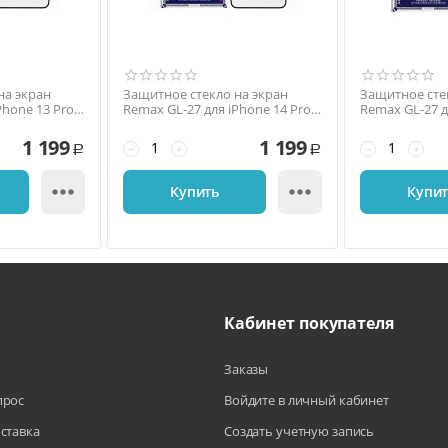
на экран
Защитное стекло на экран
Защитное сте
Phone 13 Pro
Remax GL-27 для iPhone 14 Pro,
Remax GL-27 д
3D, 0,3 мм., 9H,
6,1'', 3D, 9H, антишпион
Pro, 5,8'', 3D,
рамка
1 199
1 199
−
+
−
+
Р
Р


Купить
Купи
Кабинет покупателя
Заказы
прос
Войдите в личный кабинет
оставка
Создать учетную запись