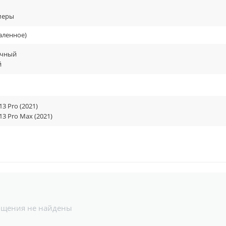
меры
аленное)
ачный
й
13 Pro (2021)
13 Pro Max (2021)
бщения не найдены