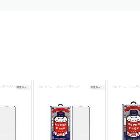
ROMAXAF
Артикул:
GL-2714PROAF
Артикул:
0L-00
REMAX
REMAX