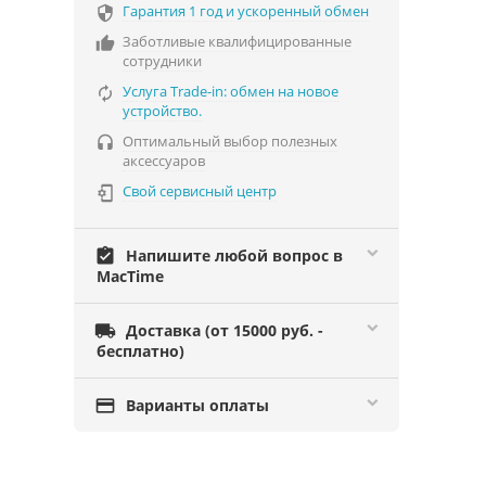
Гарантия 1 год и ускоренный обмен

Заботливые квалифицированные

сотрудники
Услуга Trade-in: обмен на новое

устройство.
Оптимальный выбор полезных

аксессуаров
Свой сервисный центр

assignment_turned_in
Напишите любой вопрос в
MacTime

Доставка (от 15000 руб. -
бесплатно)

Варианты оплаты