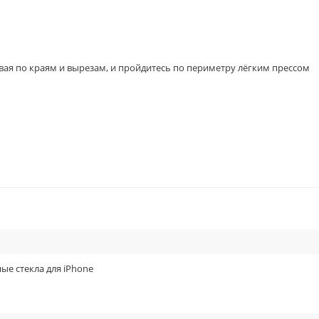
вая по краям и вырезам, и пройдитесь по периметру лёгким прессом
 камеры iPhone 13 Pro/Max, чёрный.
ые стекла для iPhone