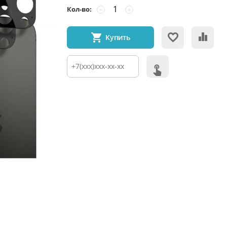
Кол-во:
−
+
Купить