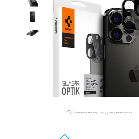

Наведите на картинку для увеличения