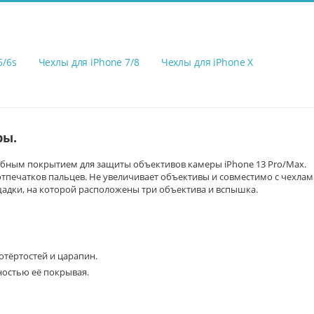
6/6s
Чехлы для iPhone 7/8
Чехлы для iPhone X
ры.
бным покрытием для защиты объективов камеры iPhone 13 Pro/Max
.
отпечатков пальцев. Не увеличивает объективы и совместимо с чехлам
адки, на которой расположены три объектива и вспышка.
отёртостей и царапин.
ностью её покрывая.