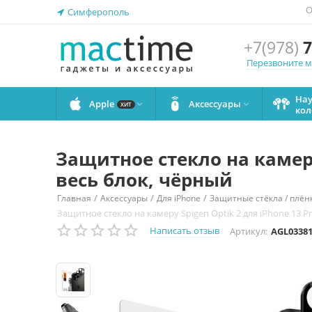
О
Симферополь
+7(978)
7
Перезвоните 
На
Apple
Аксессуары


ХИТ
кол
Защитное стекло на камеру 
весь блок, чёрный
/
/
/
Главная
Аксессуары
Для iPhone
Защитные стёкла / плёнк
Защитное стекло на камеру Spigen Optik 2 для iPhone 13 Pr
Написать отзыв
Артикул:
AGL0338