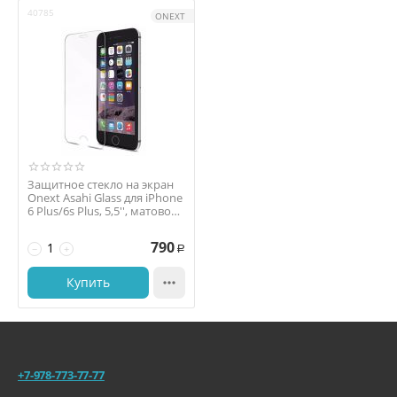
40785
ONEXT
Защитное стекло на экран
Onext Asahi Glass для iPhone
6 Plus/6s Plus, 5,5'', матовое,
б...
790
−
+
Р
Купить

+7-978-773-77-77