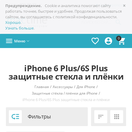
×

+7(978)
773-77-77
Симферополь
Предупреждение.
Cookie и аналитика помогают сайту
работать точнее, быстрее и удобнее. Продолжая пользоваться
сайтом, вы соглашаетесь с политикой конфиденциальности.

Хорошо
.
Узнать больше
.
0




Меню

iPhone 6 Plus/6S Plus
защитные стекла и плёнки
/
/
/
Главная
Аксессуары
Для iPhone
/
Защитные стёкла / плёнки для iPhone
iPhone 6 Plus/6S Plus защитные стекла и плёнки

Фильтры

