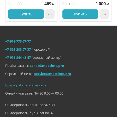
469
1 000
−
+
−
+
Р
Р
Купить

Купить

+7-978-773-77-77
+7-365-288-77-37
(городской)
+7-978-844-48-47
(сервисный центр)
Приём заказов
zakaz@mactime.pro
Сервисный центр
service@mactime.pro
Время работы магазинов
Онлайн-магазин: ПН-ВС 9:00 — 00:00
Симферополь, пр. Кирова, 52/1
Симферополь, бул. Франко, 4