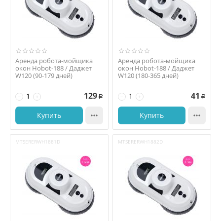
Аренда робота-мойщика
Аренда робота-мойщика
окон Hobot-188 / Даджет
окон Hobot-188 / Даджет
W120 (90-179 дней)
W120 (180-365 дней)
129
41
−
+
−
+
Р
Р
Купить

Купить

MTSERERWH1881D
MTSERERWH1882D