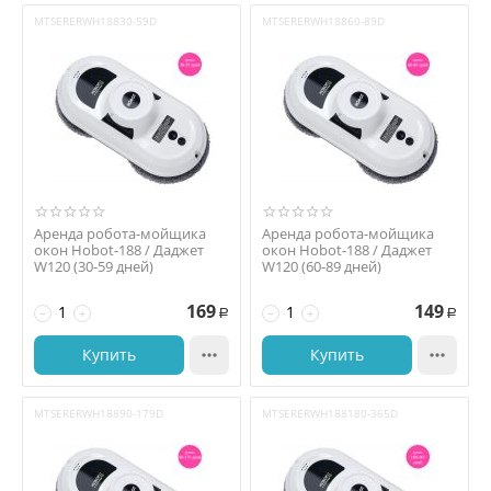
MTSERERWH18830-59D
MTSERERWH18860-89D
Аренда робота-мойщика
Аренда робота-мойщика
окон Hobot-188 / Даджет
окон Hobot-188 / Даджет
W120 (30-59 дней)
W120 (60-89 дней)
169
149
−
+
−
+
Р
Р
Купить

Купить

MTSERERWH18890-179D
MTSERERWH188180-365D