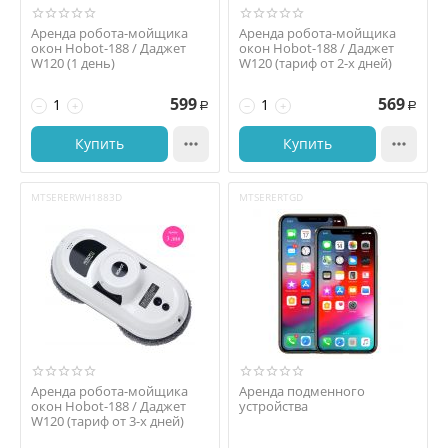
Аренда робота-мойщика
Аренда робота-мойщика
окон Hobot-188 / Даджет
окон Hobot-188 / Даджет
W120 (1 день)
W120 (тариф от 2-х дней)
599
569
−
+
−
+
Р
Р
Купить

Купить

MTSERERWH1883D
MTSERERTGD
Аренда робота-мойщика
Аренда подменного
окон Hobot-188 / Даджет
устройства
W120 (тариф от 3-х дней)