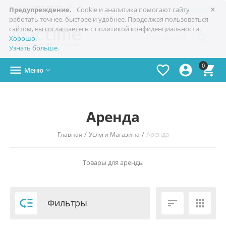
×

+7(978)
773-77-77
Симферополь
Предупреждение.
Cookie и аналитика помогают сайту
работать точнее, быстрее и удобнее. Продолжая пользоваться
сайтом, вы соглашаетесь с политикой конфиденциальности.

Хорошо
.
Узнать больше
.
0




Меню

Аренда
/
/
Аренда
Главная
Услуги Магазина
Товары для аренды

Фильтры

