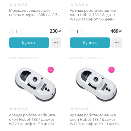
Моющее средство для
Аренда робота-мойщика
стёкол и зеркал BRILLA, 0,5 л.
окон Hobot-188 / Даджет
W120 (тариф от 4-6 дней)
230
469
−
+
−
+
Р
Р
Купить

Купить

MTSERERWH1887-9D
MTSERERWH18810-13D
Аренда робота-мойщика
Аренда робота-мойщика
окон Hobot-188 / Даджет
окон Hobot-188 / Даджет
W120 (тариф от 7-9 дней)
W120 (тариф от 10-13 дней)