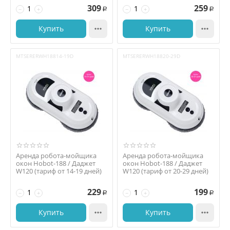
309
259
−
+
−
+
Р
Р
Купить

Купить

MTSERERWH18814-19D
MTSERERWH18820-29D
Аренда робота-мойщика
Аренда робота-мойщика
окон Hobot-188 / Даджет
окон Hobot-188 / Даджет
W120 (тариф от 14-19 дней)
W120 (тариф от 20-29 дней)
229
199
−
+
−
+
Р
Р
Купить

Купить
