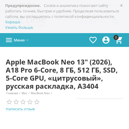
×

+7(978)
773-77-77
Симферополь
Предупреждение.
Cookie и аналитика помогают сайту
работать точнее, быстрее и удобнее. Продолжая пользоваться
сайтом, вы соглашаетесь с политикой конфиденциальности.

Хорошо
.
Узнать больше
.
0




Меню

Apple MacBook Neo 13" (2026),
A18 Pro 6-Core, 8 ГБ, 512 ГБ, SSD,
5-Core GPU, «цитрусовый»,
русская раскладка, A3404
Главная
/
Mac
/
MacBook Neo
/
Написать отзыв