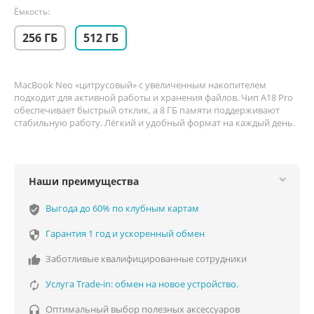
Ёмкость:
256 ГБ
512 ГБ
MacBook Neo «цитрусовый» с увеличенным накопителем
подходит для активной работы и хранения файлов. Чип A18 Pro
обеспечивает быстрый отклик, а 8 ГБ памяти поддерживают
стабильную работу. Лёгкий и удобный формат на каждый день.
Наши преимущества
Выгода до 60% по клубным картам
verified_user
Гарантия 1 год и ускоренный обмен

Заботливые квалифицированные сотрудники

Услуга Trade-in: обмен на новое устройство.

Оптимальный выбор полезных аксессуаров
