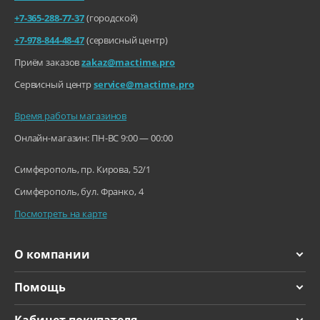
комфорт.
илы нажатия
+7-365-288-77-37
(городской)
Ускорение действий
«Смотришь — и всё выглядит именно так, как задумано»
+7-978-844-48-47
(сервисный центр)
Мультимедия Mac
Тихая и стабильная
Приём заказов
zakaz@mactime.pro
работа
Камера:
FaceTime 1080p (FullHD)
Сервисный центр
service@mactime.pro
Поддержка мониторов:
Один дисплей до 4K п
MacBook Neo работает тихо даже при нагрузке. Оптимизация
ри частоте 60 Гц
Время работы магазинов
системы и энергоэффективный чип снижают нагрев и делают
использование комфортным в любой обстановке — дома, в
Онлайн-магазин: ПН-ВС 9:00 — 00:00
Аудио:
Звуковая система с д
офисе или библиотеке.
вумя динамиками
Поддержка воспроиз
Симферополь, пр. Кирова, 52/1
ведения контента в форм
ате Dolby Atmos
Симферополь, бул. Франко, 4
Система из двух мик
Посмотреть на карте
рофонов с направленны
м формированием луча
Стереодинамики
О компании
Связь и подключение Mac
Помощь
Беспроводная связь:
Bluetooth 6
Wi-Fi 6E