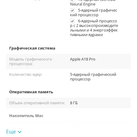
поиска розетки.
Neural Engine
5-ядерный графичес
кий процессор
6-ядерный процессо
р с 2 высокопроизводите
льными и 4 энергоэффек
тивными ядрами
Графическая система
Модель графического
Apple A18 Pro
процессора:
Количество ядер:
5-ядерный графический
процессор
Оперативная память
Это особенно важно для мобильного образа жизни: встречи,
Объем оперативной памяти:
8 ГБ
поездки, работа вне офиса проходят спокойно и без
ограничений.
Накопитель Mac
«Один заряд — и целый день задач под контролем»
Тип накопителя:
SSD
Еще
Дисплей с точной
