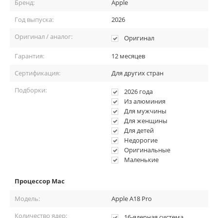
Бренд:
Apple
Год выпуска:
2026
Оригинал / аналог:
Оригинал
Гарантия:
12 месяцев
Сертификация:
Для других стран
Подборки:
2026 года
Из алюминия
Для мужчины
Это устройство, которое всегда под рукой: открыл — и сразу
Для женщины
включился в работу.
Для детей
«Лёгкость, которую ощущаешь каждый день»
Недорогие
Оригинальные
Автономность на весь
Маленькие
день
Процессор Mac
Энергоэффективная архитектура Apple Silicon даёт длительное
Модель:
Apple A18 Pro
время работы без подзарядки. MacBook Neo спокойно
выдерживает полноценный рабочий день — без постоянного
Количество ядер:
16‑ядерная система