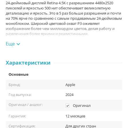
24-дюймовый дисплей Retina 4.5K с разрешением 4480x2520
пикселей и яркостью 500 нит обеспечивает великолепную
детализацию и яркость. Это в 5 раз больше разрешения и почти
на 70% ярче по сравнению с самым продаваемым 24-дюймовым
моноблоком. Широкий цветовой охват P3 оживляет
изображение более чем миллиардом цветов, делая работу и
развлечения более яркими и реалистичными.
Еще

Характеристики
Основные
Бренд:
Apple
Год выпуска:
2024
Оригинал / аналог:
Оригинал
Гарантия:
12 месяцев
Интеллектуальные Решения Apple
Сертификация:
Для других стран