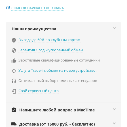
СПИСОК ВАРИАНТОВ ТОВАРА
Наши преимущества
Выгода до 60% по клубным картам
verified_user
Гарантия 1 год и ускоренный обмен

Заботливые квалифицированные сотрудники

Услуга Trade-in: обмен на новое устройство.

Оптимальный выбор полезных аксессуаров

Свой сервисный центр

assignment_turned_in
Напишите любой вопрос в MacTime

Доставка (от 15000 руб. - бесплатно)