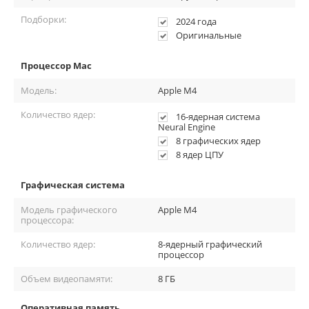
Подборки:
2024 года
Оригинальные
Процессор Mac
Модель:
Apple M4
Количество ядер:
16‑ядерная система
Neural Engine
8 графических ядер
8 ядер ЦПУ
Графическая система
Модель графического
Apple M4
процессора:
Apple Intelligence — инновационная система, которая помогает
писать, выражать мысли и выполнять задачи. Она проверяет
Количество ядер:
8-ядерный графический
текст, переписывает версии и создает краткие изложения. С
процессор
функцией поиска по естественному языку в приложении «Фото»,
вы можете легко находить фотографии и видео, просто
Объем видеопамяти:
8 ГБ
описывая их.
Оперативная память