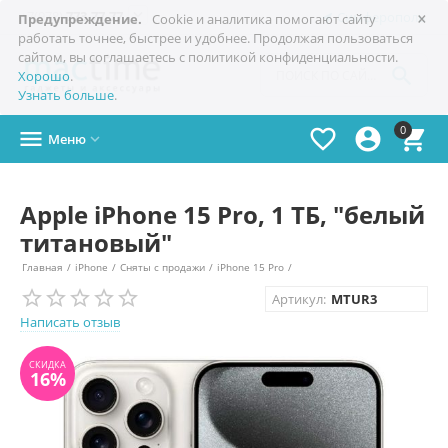
×

+7(978)
773-77-77
Симферополь
Предупреждение.
Cookie и аналитика помогают сайту
работать точнее, быстрее и удобнее. Продолжая пользоваться
сайтом, вы соглашаетесь с политикой конфиденциальности.

Хорошо
.
Узнать больше
.
0




Меню

Apple iPhone 15 Pro, 1 ТБ, "белый
титановый"
Главная
/
iPhone
/
Сняты с продажи
/
iPhone 15 Pro
/
СКИДКА
Артикул:
MTUR3
16%
Написать отзыв