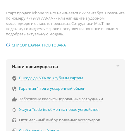
Старт продаж iPhone 15 Pro начинается с 22 сентября. Позвоните
по номеру +7 (978) 773-77-77 или напишите в удобном
мессенджере и оставьте предзаказ. Сотрудники MacTime
подскажут ожидаемые сроки поступления новинки и помогут
подобрать актуальную модель.
СПИСОК ВАРИАНТОВ ТОВАРА
Наши преимущества
Выгода до 60% по клубным картам
verified_user
Гарантия 1 год и ускоренный обмен

Заботливые квалифицированные сотрудники

Услуга Trade-in: обмен на новое устройство.

Оптимальный выбор полезных аксессуаров

Свой сервисный центр