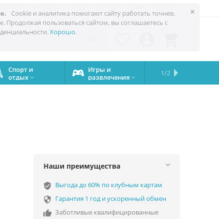
 до 60%
Техноблог
Trade-in
Акции
Сервис
Услуги
×
е.
Cookie и аналитика помогают сайту работать точнее,
е. Продолжая пользоваться сайтом, вы соглашаетесь с
0
денциальности.
Хорошо
.




Спорт и
Игры и
Сервисный
Сравните
Подарки
Запчасти
Бренды
1/2

отдых
развлечения
центр
iPhone
на все


случаи
Наши преимущества
Выгода до 60% по клубным картам
verified_user
Гарантия 1 год и ускоренный обмен

Заботливые квалифицированные
