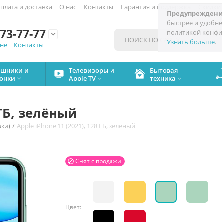
плата и доставка
О нас
Контакты
Гарантия и поддержка
Скидки
Предупреждени
быстрее и удобне
73-77-77
политикой конфи

Узнать больше
.
мне
Контакты
ушники и
Телевизоры и
Бытовая
онки
Apple TV
техника



 ГБ, зелёный
/
Apple iPhone 11 (2021), 128 ГБ, зелёный
бки)
Снят с продажи

Цвет: