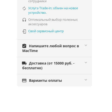
сотрудники
Услуга Trade-in: обмен на новое

устройство.
Оптимальный выбор полезных

аксессуаров
Свой сервисный центр

assignment_turned_in
Напишите любой вопрос в
MacTime

Доставка (от 15000 руб. -
бесплатно)

Варианты оплаты