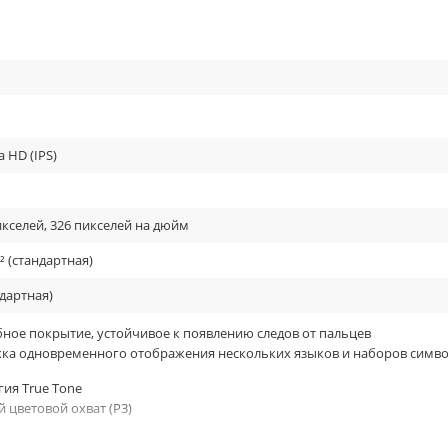
a HD (IPS)
и.
икселей, 326 пикселей на дюйм
роким набором функций (Animoji, Memoji, Timelapse, SlowMo, UltraHD 
² (стандартная)
ндартная)
ное покрытие, устойчивое к появлению следов от пальцев
ка одновременного отображения нескольких языков и наборов симв
гия True Tone
 цветовой охват (P3)