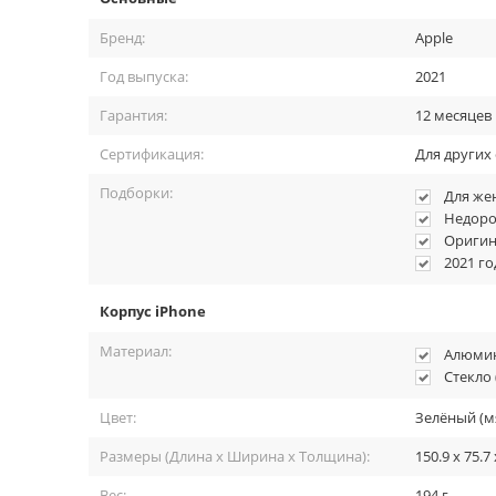
Бренд:
Apple
Год выпуска:
2021
Не останетесь без фот
Гарантия:
12 месяцев
Сертификация:
Для других
Село солнце? Не проблема. Включайте ночной режим и де
режима при низкой освещённости. Вам не понадобится вс
Подборки:
Для ж
Недоро
Оригин
2021 го
Корпус iPhone
Материал:
Алюмин
Стекло 
Цвет:
Зелёный (м
Размеры (Длина x Ширина x Толщина):
150.9 x 75.7
Вес:
194 г