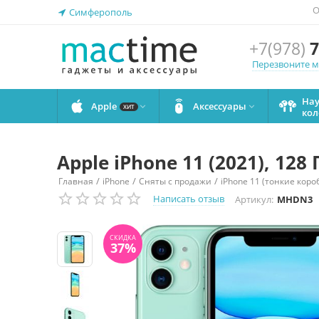
О
Симферополь
+7(978)
7
Перезвоните 
На
Apple
Аксессуары


ХИТ
кол
Apple iPhone 11 (2021), 128
/
/
/
Главная
iPhone
Сняты с продажи
iPhone 11 (тонкие коро
СКИДКА
37%
Написать отзыв
Артикул:
MHDN3