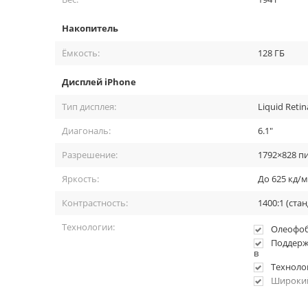
Накопитель
Ёмкость:
128 ГБ
Дисплей iPhone
Тип дисплея:
Liquid Retin
Запоминающиеся селф
Диагональ:
6.1"
Разрешение:
1792×828 п
Фронтальная камера теперь 12 МП, диафрагмой ƒ/2.2 и ши
видео 60 кадров/сек и т.д.).
Яркость:
До 625 кд/м
Контрастность:
1400:1 (ста
Технологии:
Олеофоб
Поддерж
в
Техноло
Широкий