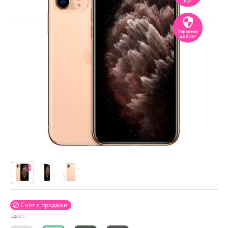
Снят с продажи

Цвет: