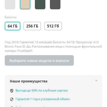
Ёмкость:
64 ГБ
256 ГБ
512 Гб
Год: 2019; Гарантия: 12 месяцев; Ёмкость: 64 ГБ; Процессор: A13
Bionic; Face ID: Да, Распознавание лица с помощью фронтальной
камеры TrueDepth
Выберите новые модели и аналоги
Наши преимущества
Выгода до 60% по клубным картам
verified_user
Гарантия 1 год и ускоренный обмен
