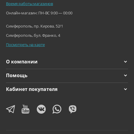
Время работы магазинов
Онлайн-магазин: ПН-ВС 9:00 — 00:00
Симферополь, пр. Кирова, 52/1
Улучшенный
Симферополь, бул. Франко, 4
аккумулятор — это
Посмотреть на карте
реальность.
Даже несмотря на увеличение мощности, флагман будет
О компании
работать дольше до 4 часов. С помощью быстрой зарядки вы
сможете за пол часа зарядить iPhone 11 Pro Max на 50%. Теперь
Помощь
наслаждаться работой любимого девайса можно дольше.
Кабинет покупателя