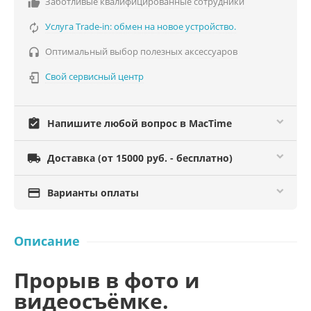
Заботливые квалифицированные сотрудники

Услуга Trade-in: обмен на новое устройство.

Оптимальный выбор полезных аксессуаров

Свой сервисный центр

assignment_turned_in
Напишите любой вопрос в MacTime

Доставка (от 15000 руб. - бесплатно)

Варианты оплаты
Описание
Прорыв в фото и
видеосъёмке.