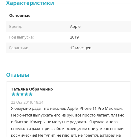
Характеристики
Основные
Экран Pro Super Retina
Бренд:
Apple
XDR.
Год выпуска:
2019
В iPhone 11 Pro Max представлен дисплей Pro Super Retina XDR.
Гарантия:
12 месяцев
Яркость меняется в зависимости от освещения. Самый
максимальный показатель яркости составляет 1200 кд/м².
Чёткое изображение на дисплее при слишком ярком освещении
и максимально комфортный просмотр фото в формате HDR и
Отзывы
фильмов в HDR10. Равномерная цветопередача по всему экрану,
технология True Tone и поддержка тактильного отклика при
нажатии.
Татьяна Обраменко
22 Окт 2019, 18:34
Я безумно рада, что наконец Apple iPhone 11 Pro Max мой.
Не хочется выпускать его из рук, всё просто летает, плавно
и быстро! Камеры не могут не радовать. Я делаю много
снимков и даже при слабом освещении они у меня вышли
космические! Не тупит, не глючит, не греется. Батареи на