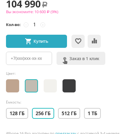
104 990
Р
Вы экономите:
10 600
(
9
%)
Р
Кол-во:
−
+
Купить
Заказ в 1 клик
Цвет:
Ёмкость:
128 ГБ
256 ГБ
512 ГБ
1 ТБ
iPhone 16 Pro доступен по
предзаказу
с доставкой 3-4 недели.