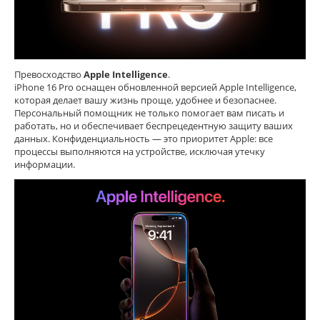
Превосходство
Apple Intelligence
.
iPhone 16 Pro оснащен обновленной версией Apple Intelligence,
которая делает вашу жизнь проще, удобнее и безопаснее.
Персональный помощник не только помогает вам писать и
работать, но и обеспечивает беспрецедентную защиту ваших
данных. Конфиденциальность — это приоритет Apple: все
процессы выполняются на устройстве, исключая утечку
информации.