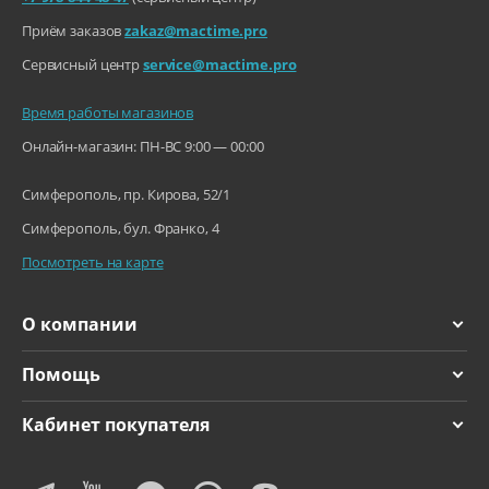
кий процессор
6‑ядерный процессо
Приём заказов
zakaz@mactime.pro
р с 2 ядрами производит
ельности и 4 ядрами эфф
Сервисный центр
service@mactime.pro
ективности
Время работы магазинов
Основная камера iPhone (фото)
Онлайн-магазин: ПН-ВС 9:00 — 00:00
Разрешение:
48 Мп (сверхшироко
угольная)
Симферополь, пр. Кирова, 52/1
48 Мп (широкоуголь
ная)
Симферополь, бул. Франко, 4
12 Мп (телефото)
Посмотреть на карте
Диафрагма:
f/1.8
ƒ/2.2 и угол обзора 1
О компании
20° (сверхширокоугольн
ая)
ƒ/2.8 (телефото)
Помощь
Зум:
Оптический зум до 5
Кабинет покупателя
x
Стабилизация:
Оптическая стабилиз
ация изображения сдвиг