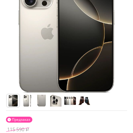
Предзаказ

115 590
Р