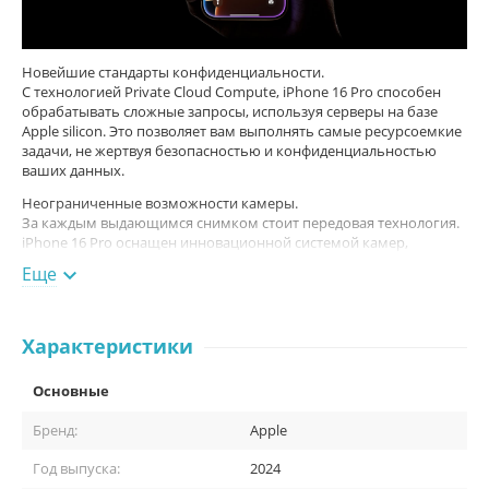
Новейшие стандарты конфиденциальности.
С технологией Private Cloud Compute, iPhone 16 Pro способен
обрабатывать сложные запросы, используя серверы на базе
Apple silicon. Это позволяет вам выполнять самые ресурсоемкие
задачи, не жертвуя безопасностью и конфиденциальностью
ваших данных.
Неограниченные возможности камеры.
За каждым выдающимся снимком стоит передовая технология.
iPhone 16 Pro оснащен инновационной системой камер,
включающей двухкамерную 48-МП Fusion камеру и
Еще

ультраширокоугольную камеру с автофокусом. Захватывайте
великолепные пейзажи, детали в макро или снимки с
пространственным эффектом для просмотра в 3D через Apple
Vision Pro. Новый Camera Control позволяет вам мгновенно
Характеристики
настраивать параметры камеры и достигать идеальных кадров
быстро и легко.
Основные
Чистота звука с
Audio Mix
.
Бренд:
Apple
С функцией Audio Mix ваши видео будут звучать так, как вы
хотите. Используйте продвинутые возможности настройки
Год выпуска:
2024
звука для уменьшения фонового шума или выделения голосов в