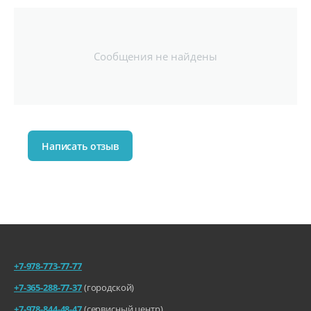
Технологии:
Поддержка HDR
Поддержка одновре
менного отображения н
ескольких языков и набо
Сообщения не найдены
ров символов
Тактильный отклик п
ри нажатии
Технология Always-O
n display (дисплей всегда
включен)
Технология ProMotio
n с адаптивной частотой
Написать отзыв
обновления до 120 Гц
Технология True Ton
e
Широкий цветовой о
хват (P3)
Процессор iPhone
Чип:
Чип A18 Pro
+7-978-773-77-77
Количество ядер:
16‑ядерная система
+7-365-288-77-37
(городской)
Neural Engine
6-ядерный графичес
+7-978-844-48-47
(сервисный центр)