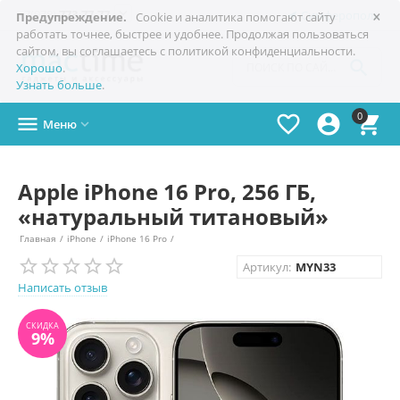
×

+7(978)
773-77-77
Симферополь
Предупреждение.
Cookie и аналитика помогают сайту
работать точнее, быстрее и удобнее. Продолжая пользоваться
сайтом, вы соглашаетесь с политикой конфиденциальности.

Хорошо
.
Узнать больше
.
0




Меню

Apple iPhone 16 Pro, 256 ГБ,
«натуральный титановый»
Главная
/
iPhone
/
iPhone 16 Pro
/
СКИДКА
Артикул:
MYN33
9%
Написать отзыв