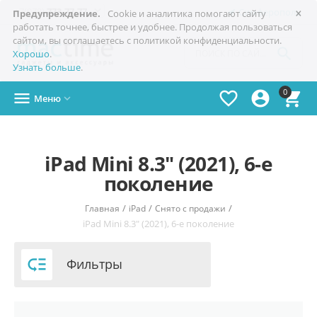
×

+7(978)
773-77-77
Симферополь
Предупреждение.
Cookie и аналитика помогают сайту
работать точнее, быстрее и удобнее. Продолжая пользоваться
сайтом, вы соглашаетесь с политикой конфиденциальности.

Хорошо
.
Узнать больше
.
0




Меню

iPad Mini 8.3" (2021), 6-е
поколение
/
/
/
Главная
iPad
Снято с продажи
iPad Mini 8.3" (2021), 6-е поколение

Фильтры