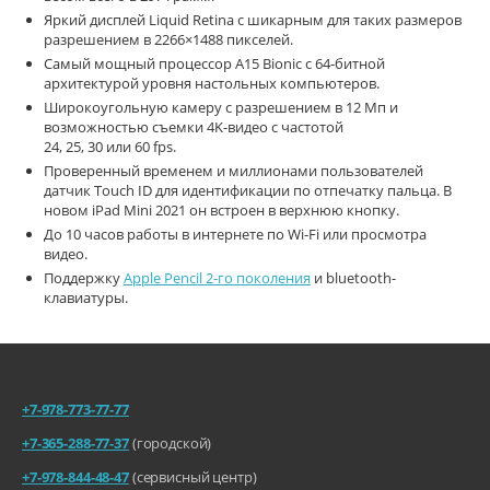
Яркий дисплей
Liquid Retina с шикарным для таких размеров
разрешением в 2266×1488 пикселей.
Самый мощный процессор A15 Bionic
с 64‑битной
архитектурой уровня настольных компьютеров.
Широкоугольную камеру с разрешением в 12 Мп и
возможностью съемки 4K-видео с частотой
24, 25, 30 или 60 fps.
Проверенный временем и миллионами пользователей
датчик Touch ID для идентификации по отпечатку пальца. В
новом iPad Mini 2021 он встроен в верхнюю кнопку.
До 10 часов работы в интернете по Wi‑Fi или просмотра
видео.
Поддержку
Apple Pencil 2‑го поколения
и bluetooth-
клавиатуры.
+7-978-773-77-77
+7-365-288-77-37
(городской)
+7-978-844-48-47
(сервисный центр)