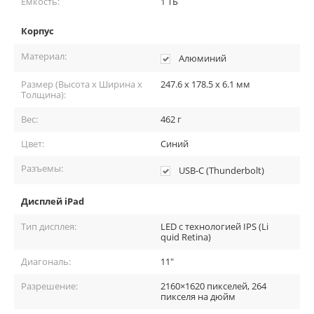
файлов и медиа.
Ёмкость:
1 ТБ
Стильный дизайн
: Синий цвет планшета выглядит
Корпус
элегантно и современно.
Материал:
Алюминий
Универсальность
: Подходит для работы, учебы и
развлечений.
Размер (Высота x Ширина x
247.6 x 178.5 x 6.1 мм
Толщина):
Вес:
462 г
Цвет:
Синий
Разъемы:
USB-C (Thunderbolt)
Дисплей iPad
Тип дисплея:
LED с технологией IPS (Li
quid Retina)
Диагональ:
11"
Разрешение:
2160×1620 пикселей, 264
пикселя на дюйм