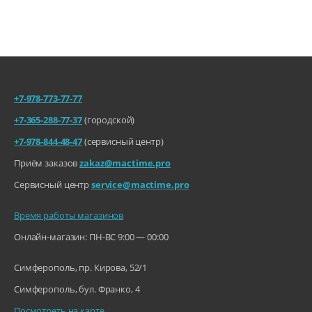
Оперативная память:
8 ГБ
Основная камера iPad (фото)
Разрешение:
12 Мп (широкоуголь
ная)
Диафрагма:
ƒ/1.8 (широкоугольн
+7-978-773-77-77
ая)
+7-365-288-77-37
(городской)
Объектив:
Пятилинзовый
+7-978-844-48-47
(сервисный центр)
Зум:
Цифровой зум до 5×
Приём заказов
zakaz@mactime.pro
Сервисный центр
service@mactime.pro
Стабилизация:
Автоматическая стаб
илизация изображения
Время работы магазинов
Функции и технологии:
Панорамная съемка
Онлайн-магазин: ПН-ВС 9:00 — 00:00
(до 63 Мп)
Поддержка Focus Pix
els на всей матрице
Симферополь, пр. Кирова, 52/1
Привязка фотографи
й к месту съёмки
Симферополь, бул. Франко, 4
Режим Smart HDR 3
Посмотреть на карте