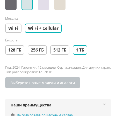
Модель:
Wi‑Fi
Wi‑Fi + Cellular
Ёмкость:
128 ГБ
256 ГБ
512 ГБ
1 ТБ
Год: 2024; Гарантия: 12 месяцев; Сертификация: Для других стран;
Тип разблокировки: Touch ID
Выберите новые модели и аналоги
Наши преимущества
Выгода до 60% по клубным картам
verified_user