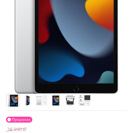
Предзаказ

38 990
Р