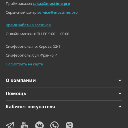
HD-видео 720p c част
Приём заказов
zakaz@mactime.pro
отой 30 кадров в секунду
HD-видео 1080p с час
Сервисный центр
service@mactime.pro
тотой 25, 30 или 60 кадро
в в секунду
Время работы магазинов
Замедленное видео 7
20р с частотой 120 кадро
в в секунду
Онлайн-магазин: ПН-ВС 9:00 — 00:00
Стабилизация:
Кинематографическ
Симферополь, пр. Кирова, 52/1
ая стабилизация видео (4
K, 1080p и 720p)
Симферополь, бул. Франко, 4
Стабилизация изобр
ажения при съёмке виде
Посмотреть на карте
о
Функции и технологии:
Режим «Таймлапс» с
О компании
о стабилизацией изобра
жения
Помощь
Следящий автофокус
Трёхкратное увеличе
ние при съёмке видео
Кабинет покупателя
Увеличение при восп
роизведении
Форматы видео: HEV
C и H.264