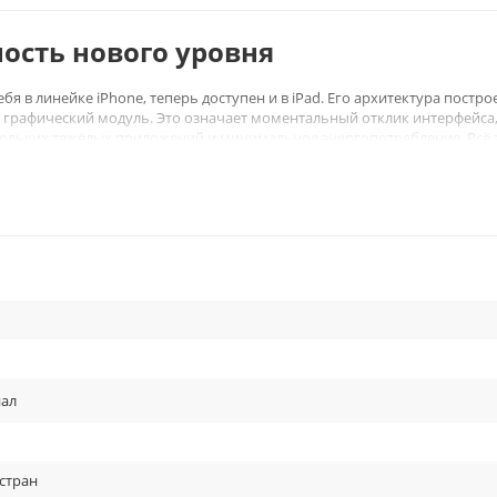
ность нового уровня
бя в линейке iPhone, теперь доступен и в iPad. Его архитектура постро
й графический модуль. Это означает моментальный отклик интерфейса
ольких тяжёлых приложений и минимальное энергопотребление. Всё 
удентов и творческих пользователей.
ал
 стран