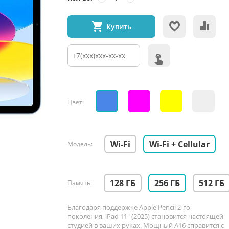
Купить
Цвет:
Wi‑Fi
Wi‑Fi + Cellular
Модель:
128 ГБ
256 ГБ
512 ГБ
Память:
Благодаря поддержке Apple Pencil 2‑го
поколения, iPad 11" (2025) становится настоящей
студией в ваших руках. Мощный A16 справится с