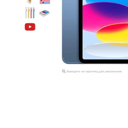

Наведите на картинку для увеличения