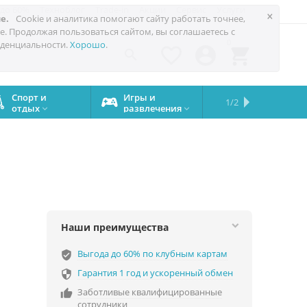
 до 60%
Техноблог
Trade-in
Акции
Сервис
Услуги
×
е.
Cookie и аналитика помогают сайту работать точнее,
е. Продолжая пользоваться сайтом, вы соглашаетесь с
0
денциальности.
Хорошо
.




Спорт и
Игры и
Сервисный
Сравните
Подарки
Запчасти
Бренды
1/2

отдых
развлечения
центр
iPhone
на все


случаи
Наши преимущества
Выгода до 60% по клубным картам
verified_user
Гарантия 1 год и ускоренный обмен

Заботливые квалифицированные

сотрудники