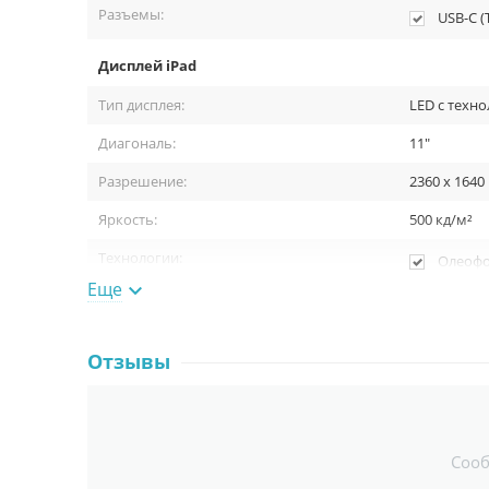
Разъемы:
USB-C (
Дисплей iPad
Тип дисплея:
LED с техно
Диагональ:
11"
Разрешение:
2360 x 1640
Яркость:
500 кд/м²
Технологии:
Олеофо
Поддерж
Еще

Поддерж
Технол
Цвета 
Отзывы
Процессор и ОЗУ на iPad
Модель:
Чип A16
Соо
Количество ядер:
16 ядер