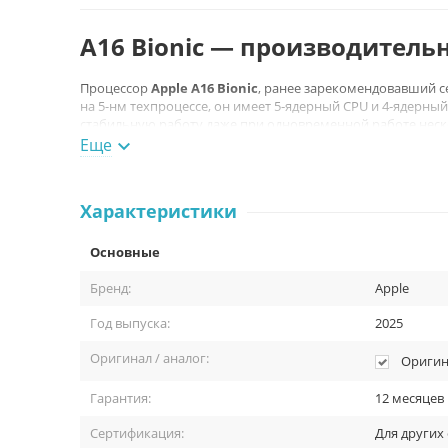
A16 Bionic — производитель
Процессор
Apple A16 Bionic
, ранее зарекомендовавший се
на 5-нм техпроцессе, он имеет 5‑ядерный CPU и 4‑ядерны
стабильную работу даже при одновременной работе неск
делает iPad 11" идеальным выбором для специалистов, ст
Еще

Характеристики
Основные
Бренд:
Apple
Год выпуска:
2025
Оригинал / аналог:
Оригин
Гарантия:
12 месяцев
Сертификация:
Для других