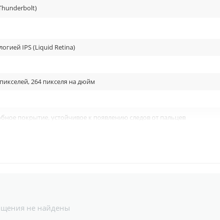
Thunderbolt)
логией IPS (Liquid Retina)
 пикселей, 264 пикселя на дюйм
бное покрытие, устойчивое к появлению следов от пальцев
ка Apple Pencil (1‑го поколения)
ка Apple Pencil (2-го поколения)
огия True Tone
sRGB
бщения не найдены
 Neural Engine