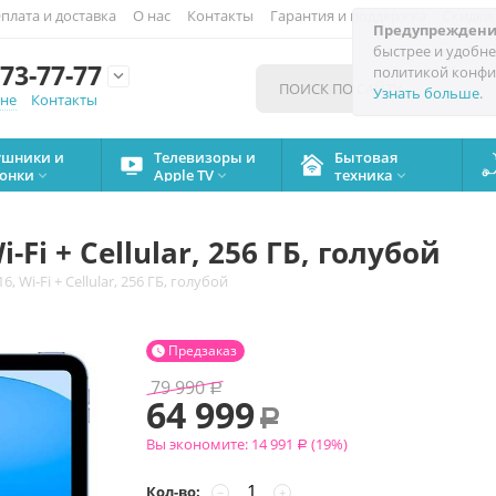
плата и доставка
О нас
Контакты
Гарантия и поддержка
Скидки
Предупреждени
быстрее и удобне
73-77-77
политикой конфи

Узнать больше
.
мне
Контакты
ушники и
Телевизоры и
Бытовая
онки
Apple TV
техника



i-Fi + Cellular, 256 ГБ, голубой
16, Wi-Fi + Cellular, 256 ГБ, голубой
Предзаказ

79 990
Р
64 999
Р
Вы экономите:
14 991
(
19
%)
Р
Кол-во:
−
+