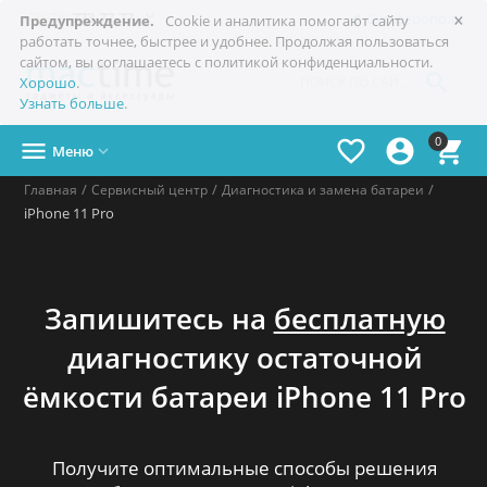
×

+7(978)
773-77-77
Симферополь
Предупреждение.
Cookie и аналитика помогают сайту
работать точнее, быстрее и удобнее. Продолжая пользоваться
сайтом, вы соглашаетесь с политикой конфиденциальности.

Хорошо
.
Узнать больше
.
0




Меню

/
/
/
Главная
Сервисный центр
Диагностика и замена батареи
iPhone 11 Pro
Запишитесь на
бесплатную
диагностику остаточной
ёмкости
батареи iPhone 11 Pro
Получите оптимальные способы решения