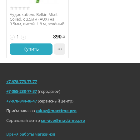
Аудиокабель Belkin Mixit
Coiled, с 3.5мм (AUX) на
3.5мм, витой, 1.8 м, зелёный
890
−
+
Р
Купить

+7-978-773-77-77
+7-365-288-77-37
(городской)
+7-978-844-48-47
(сервисный центр)
Приём заказов
zakaz@mactime.pro
Сервисный центр
service@mactime.pro
Время работы магазинов