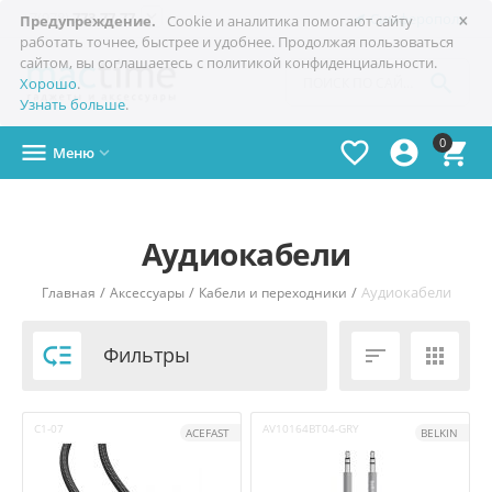
×

+7(978)
773-77-77
Симферополь
Предупреждение.
Cookie и аналитика помогают сайту
работать точнее, быстрее и удобнее. Продолжая пользоваться
сайтом, вы соглашаетесь с политикой конфиденциальности.

Хорошо
.
Узнать больше
.
0




Меню

Аудиокабели
/
/
/
Аудиокабели
Главная
Аксессуары
Кабели и переходники

Фильтры


C1-07
AV10164BT04-GRY
ACEFAST
BELKIN