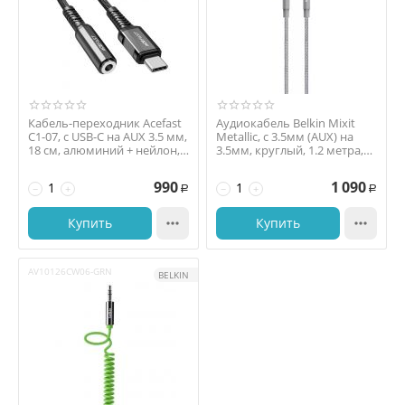
Кабель-переходник Acefast
Аудиокабель Belkin Mixit
C1-07, с USB-C на AUX 3.5 мм,
Metallic, с 3.5мм (AUX) на
18 см, алюминий + нейлон,
3.5мм, круглый, 1.2 метра,
чёрный
серый
990
1 090
−
+
−
+
Р
Р
Купить

Купить

AV10126CW06-GRN
BELKIN