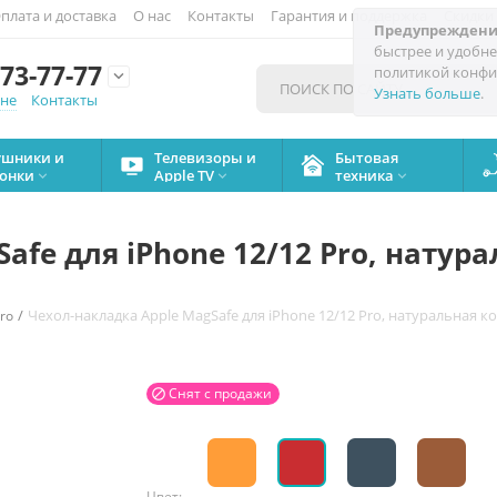
плата и доставка
О нас
Контакты
Гарантия и поддержка
Скидки
Предупреждени
быстрее и удобне
73-77-77
политикой конфи

Узнать больше
.
мне
Контакты
ушники и
Телевизоры и
Бытовая
онки
Apple TV
техника



afe для iPhone 12/12 Pro, натур
/
Чехол-накладка Apple MagSafe для iPhone 12/12 Pro, натуральная 
ro
Снят с продажи

Цвет: