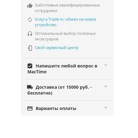
Заботливые квалифицированные

сотрудники
Услуга Trade-in: обмен на новое

устройство.
Оптимальный выбор полезных

аксессуаров
Свой сервисный центр

assignment_turned_in
Напишите любой вопрос в
MacTime

Доставка (от 15000 руб. -
бесплатно)

Варианты оплаты