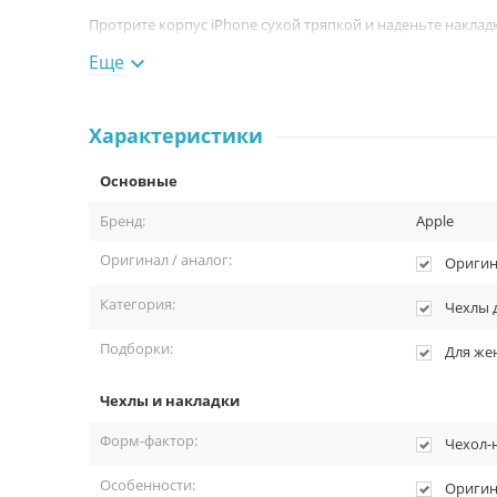
Протрите корпус iPhone сухой тряпкой и наденьте наклад
Еще

Комплектация:
Чехол-накладка MagSafe для iPhone 12/12 Pro, натурал
Упаковка.
Характеристики
Основные
Бренд:
Apple
Оригинал / аналог:
Оригин
Категория:
Чехлы 
Подборки:
Для ж
Чехлы и накладки
Форм-фактор:
Чехол-
Особенности:
Оригин