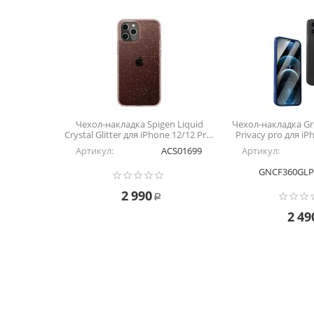
Чехол-накладка Spigen Liquid
Чехол-накладка Gr
Crystal Glitter для iPhone 12/12 Pro,
Privacy pro для iP
полиуретан, прозрачный /
полиуретан
Артикул:
ACS01699
Артикул:
розовый
GNCF360GLP
2 990
Р
2 49