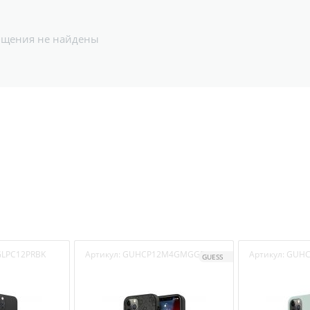
бщения не найдены
LPC12PRBK
Артикул:
GUHCP12M4GMGGR
Артикул:
GUHC
GUESS