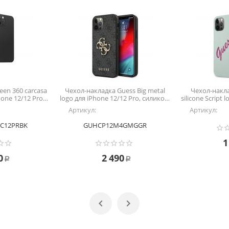
een 360 carcasa
Чехол-накладка Guess Big metal
Чехол-накла
hone 12/12 Pro,
logo для iPhone 12/12 Pro, силикон,
silicone Script 
, чёрный
серый
Pro, сил
Артикул:
Артикул:
C12PRBK
GUHCP12M4GMGGR
1
0
2 490
Р
Р

