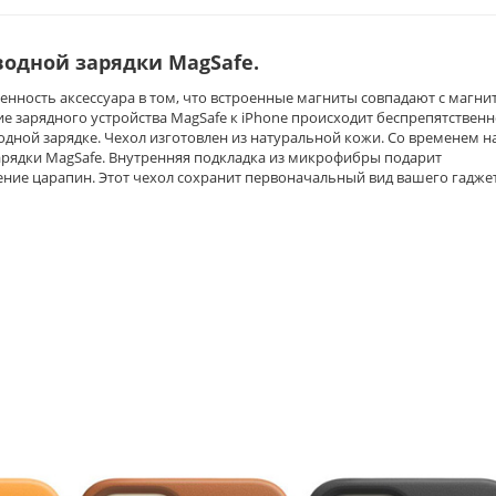
водной зарядки MagSafe.
нность аксессуара в том, что в
строенные магниты совпадают с магни
ие зарядного устройства MagSafe к iPhone происходит беспрепятственн
дной зарядке. Чехол изготовлен из натуральной кожи
. Со временем н
арядки MagSafe. Внутренняя подкладка из микрофибры подарит
ние царапин. Этот чехол сохранит первоначальный вид вашего гадже