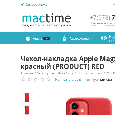
О
Симферополь
+7(978)
7
Перезвоните 
На
Apple
Аксессуары


ХИТ
кол
Чехол-накладка Apple MagS
красный (PRODUCT) RED
/
/
/
Главная
Аксессуары
Для iPhone
Чехлы для iPhone 12/12 P
Написать отзыв
Артикул:
MHKD3