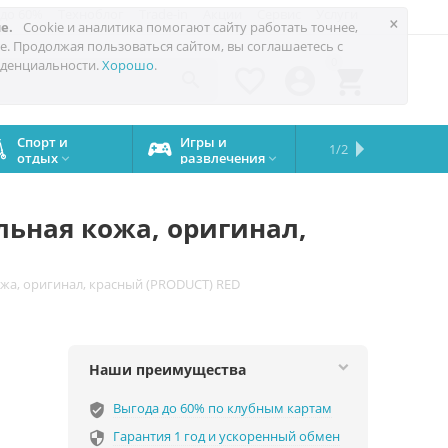
 до 60%
Техноблог
Trade-in
Акции
Сервис
Услуги
×
е.
Cookie и аналитика помогают сайту работать точнее,
е. Продолжая пользоваться сайтом, вы соглашаетесь с
0
денциальности.
Хорошо
.




Спорт и
Игры и
Сервисный
Сравните
Подарки
Запчасти
Бренды
1/2

отдых
развлечения
центр
iPhone
на все


случаи
альная кожа, оригинал,
кожа, оригинал, красный (PRODUCT) RED
Наши преимущества
Выгода до 60% по клубным картам
verified_user
Гарантия 1 год и ускоренный обмен
