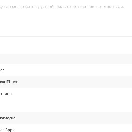
ку на заднюю крышку устройства, плотно закрепив чехол по углам.
ьная кожа, (PRODUCT)RED красный.
ал
для iPhone
енщины
накладка
ал Apple