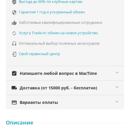
Выгода до 60% по клубным картам
verified_user
Гарантия 1 год и ускоренный обмен

Заботливые квалифицированные сотрудники

Услуга Trade-in: обмен на новое устройство.

Оптимальный выбор полезных аксессуаров

Свой сервисный центр

assignment_turned_in
Напишите любой вопрос в MacTime

Доставка (от 15000 руб. - бесплатно)

Варианты оплаты
Описание