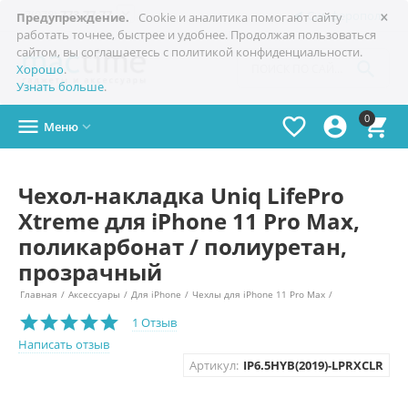
×

+7(978)
773-77-77
Симферополь
Предупреждение.
Cookie и аналитика помогают сайту
работать точнее, быстрее и удобнее. Продолжая пользоваться
сайтом, вы соглашаетесь с политикой конфиденциальности.

Хорошо
.
Узнать больше
.
0




Меню

Чехол-накладка Uniq LifePro
Xtreme для iPhone 11 Pro Max,
поликарбонат / полиуретан,
прозрачный
Главная
/
Аксессуары
/
Для iPhone
/
Чехлы для iPhone 11 Pro Max
/
1 Отзыв
Написать отзыв
Артикул:
IP6.5HYB(2019)-LPRXCLR