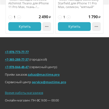
Alchimist Tivano для iPhone
Starfield для iPhone 11 Pro
11 Pro Max, ткань /
Max, силикон, "мятный"
поликарбонат, тёмно-
синий
2 490
1 790
−
+
−
+
Р
Р
Купить

Купить

+7-978-773-77-77
+7-365-288-77-37
(городской)
+7-978-844-48-47
(сервисный центр)
Приём заказов
zakaz@mactime.pro
Сервисный центр
service@mactime.pro
Время работы магазинов
Онлайн-магазин: ПН-ВС 9:00 — 00:00