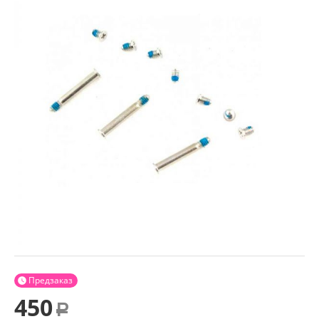
Предзаказ

450
Р