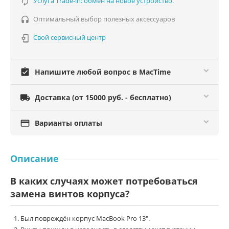
Услуга Trade-in: обмен на новое устройство.

Оптимальный выбор полезных аксессуаров

Свой сервисный центр

assignment_turned_in
Напишите любой вопрос в MacTime

Доставка (от 15000 руб. - бесплатно)

Варианты оплаты
Описание
В каких случаях может потребоваться
замена винтов корпуса?
Был повреждён корпус MacBook Pro 13".