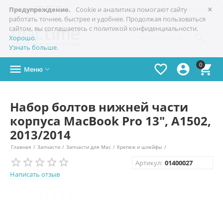
×

+7(978)
773-77-77
Симферополь
Предупреждение.
Cookie и аналитика помогают сайту
работать точнее, быстрее и удобнее. Продолжая пользоваться
сайтом, вы соглашаетесь с политикой конфиденциальности.

Хорошо
.
Узнать больше
.
0




Меню

Набор болтов нижней части
корпуса MacBook Pro 13", A1502,
2013/2014
Главная
/
Запчасти
/
Запчасти для Mac
/
Крепеж и шлейфы
/
Артикул:
01400027
Написать отзыв