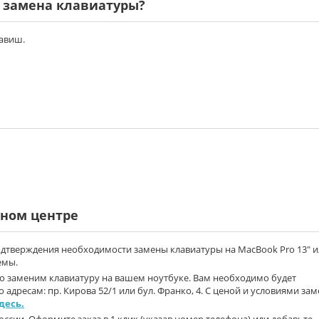
я замена клавиатуры?
лавиш.
ном центре
одтверждения необходимости замены клавиатуры на MacBook Pro 13" 
емы.
о заменим клавиатуру на вашем ноутбуке. Вам необходимо будет
 адресам: пр. Кирова 52/1 или бул. Франко, 4. С ценой и условиями за
десь.
ссии. Оформите заказ в 1 клик (указав номер телефона) или добавьте