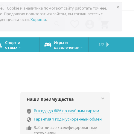
 до 60%
Техноблог
Trade-in
Акции
Сервис
Услуги
×
е.
Cookie и аналитика помогают сайту работать точнее,
е. Продолжая пользоваться сайтом, вы соглашаетесь с
0
денциальности.
Хорошо
.




Спорт и
Игры и
Сервисный
Сравните
Подарки
Запчасти
Бренды
1/2

отдых
развлечения
центр
iPhone
на все


случаи
Наши преимущества
Выгода до 60% по клубным картам
verified_user
Гарантия 1 год и ускоренный обмен

Заботливые квалифицированные

сотрудники