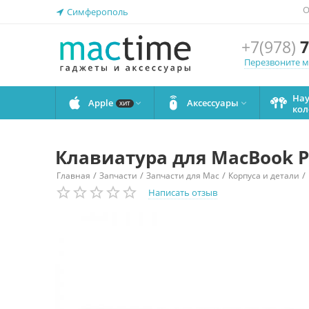
О
Симферополь
+7(978)
7
Перезвоните 
На
Apple
Аксессуары


ХИТ
кол
Клавиатура для MacBook Pr
/
/
/
/
Главная
Запчасти
Запчасти для Mac
Корпуса и детали
Написать отзыв