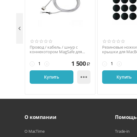

Провод / кабель / шнур с
Резиновые ножки
коннекотором MagSafe для
крышки для MacBo
блоков питания Apple 45W,
A1425, A1502, A139
60W, 85W
1 500
−
+
−
+
Р

Купить
Купить
О компании
Помощь
О MacTime
Trade-in