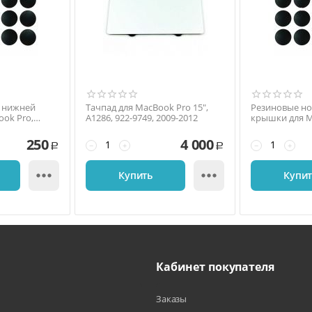
 нижней
Тачпад для MacBook Pro 15",
Резиновые н
ok Pro,
A1286, 922-9749, 2009-2012
крышки для M
8
A1278, 2009-2
250
4 000
−
+
−
+
Р
Р


Купить
Купи
Кабинет покупателя
Заказы