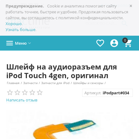
×

+7(978)
773-77-77
Симферополь
Предупреждение.
Cookie и аналитика помогают сайту
работать точнее, быстрее и удобнее. Продолжая пользоваться
сайтом, вы соглашаетесь с политикой конфиденциальности.

Хорошо
.
Узнать больше
.
0




Меню

Шлейф на аудиоразъем для
iPod Touch 4gen, оригинал
Главная
/
Запчасти
/
Запчасти для iPod
/
Шлейфы и сенсоры
/
Артикул:
iPodpart#034
Написать отзыв