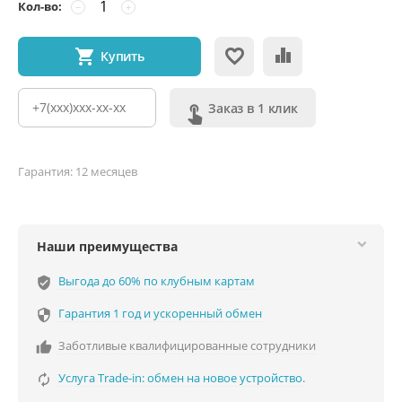
Кол-во:
−
+
Купить
Заказ в 1 клик
Гарантия: 12 месяцев
Наши преимущества
Выгода до 60% по клубным картам
verified_user
Гарантия 1 год и ускоренный обмен

Заботливые квалифицированные сотрудники

Услуга Trade-in: обмен на новое устройство.
