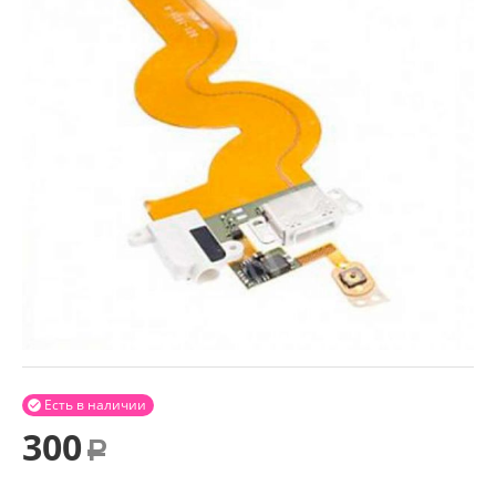
Есть в наличии

300
Р