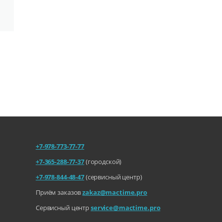
+7-978-773-77-77
+7-365-288-77-37
(городской)
+7-978-844-48-47
(сервисный центр)
Приём заказов
zakaz@mactime.pro
Сервисный центр
service@mactime.pro