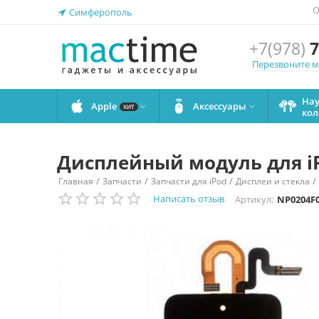
О
Симферополь
+7(978)
7
Перезвоните 
На
Apple
Аксессуары


ХИТ
кол
Дисплейный модуль для iP
/
/
/
/
Главная
Запчасти
Запчасти для iPod
Дисплеи и стекла
Написать отзыв
Артикул:
NP0204F