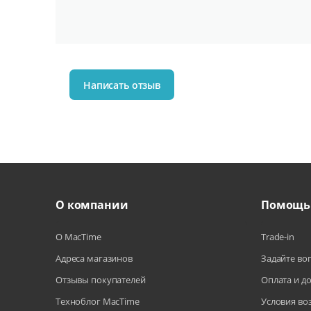
Написать отзыв
О компании
Помощь
О MacTime
Trade-in
Адреса магазинов
Задайте во
Отзывы покупателей
Оплата и д
Техноблог MacTime
Условия во