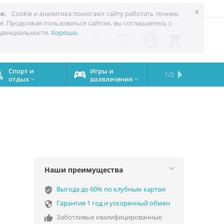
 до 60%
Техноблог
Trade-in
Акции
Сервис
Услуги
×
е.
Cookie и аналитика помогают сайту работать точнее,
е. Продолжая пользоваться сайтом, вы соглашаетесь с
0
денциальности.
Хорошо
.




Спорт и
Игры и
Сервисный
Сравните
Подарки
Запчасти
Бренды
1/2

отдых
развлечения
центр
iPhone
на все


случаи
Наши преимущества
Выгода до 60% по клубным картам
verified_user
Гарантия 1 год и ускоренный обмен

Заботливые квалифицированные
