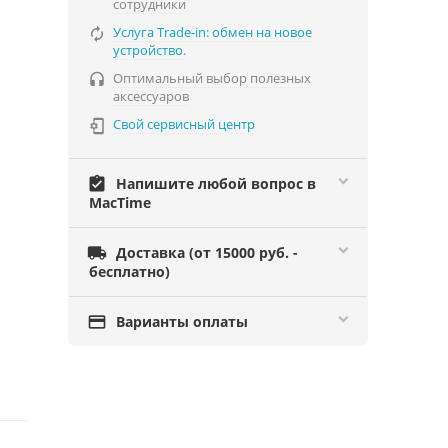
сотрудники
Услуга Trade-in: обмен на новое

устройство.
Оптимальный выбор полезных

аксессуаров
Свой сервисный центр

assignment_turned_in
Напишите любой вопрос в
MacTime

Доставка (от 15000 руб. -
бесплатно)

Варианты оплаты