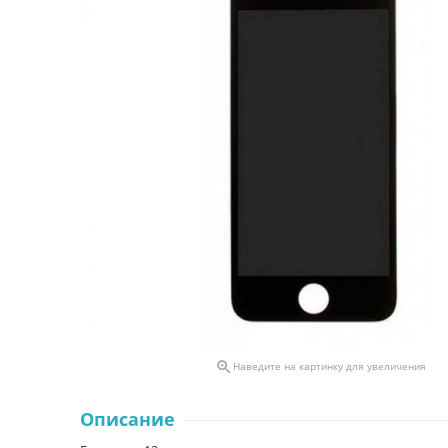

Наведите на картинку для увеличения
Описание