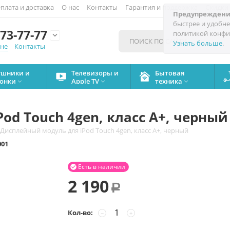
плата и доставка
О нас
Контакты
Гарантия и поддержка
Скидки
Предупреждени
быстрее и удобне
73-77-77
политикой конфи

Узнать больше
.
мне
Контакты
ушники и
Телевизоры и
Бытовая
онки
Apple TV
техника



od Touch 4gen, класс А+, черный
Дисплейный модуль для iPod Touch 4gen, класс А+, черный
001
Есть в наличии

2 190
Р
Кол-во:
−
+