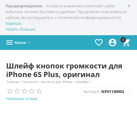
×

+7(978)
773-77-77
Симферополь
Предупреждение.
Cookie и аналитика помогают сайту
работать точнее, быстрее и удобнее. Продолжая пользоваться
сайтом, вы соглашаетесь с политикой конфиденциальности.

Хорошо
.
Узнать больше
.
0




Меню

Шлейф кнопок громкости для
iPhone 6S Plus, оригинал
Главная
/
Запчасти
/
Запчасти для iPhone
/
Шлейфы
/
Артикул:
NP01140002
Написать отзыв