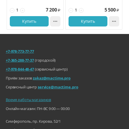
7 200
5 500
−
+
−
+
Р
Р
Купить

Купить

+7-978-773-77-77
+7-365-288-77-37
(городской)
+7-978-844-48-47
(сервисный центр)
Приём заказов
zakaz@mactime.pro
Сервисный центр
service@mactime.pro
Время работы магазинов
Онлайн-магазин: ПН-ВС 9:00 — 00:00
Симферополь, пр. Кирова, 52/1