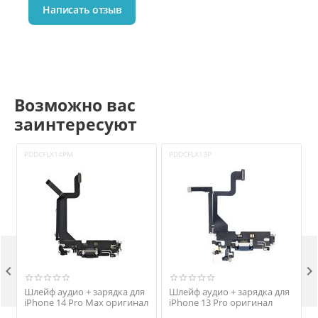
Написать отзыв
Возможно вас
заинтересуют
PDDCFLX14PM
PDDCFLX13P
P


Шлейф аудио + зарядка для
Шлейф аудио + зарядка для
iPhone 14 Pro Max оригинал
iPhone 13 Pro оригинал