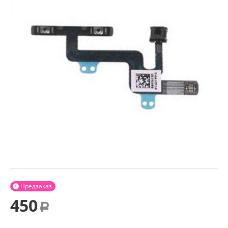
Предзаказ

450
Р