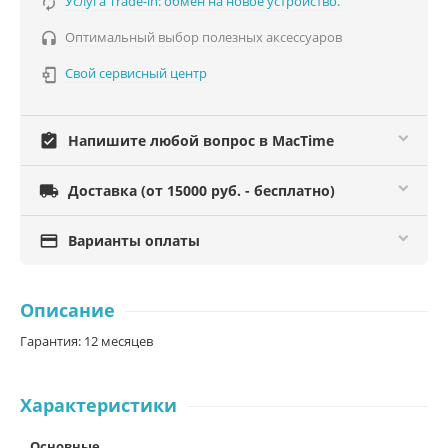
Услуга Trade-in: обмен на новое устройство.

Оптимальный выбор полезных аксессуаров

Свой сервисный центр

assignment_turned_in
Напишите любой вопрос в MacTime

Доставка (от 15000 руб. - бесплатно)

Варианты оплаты
Описание
Гарантия: 12 месяцев
Характеристики
Основные