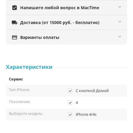
assignment_turned_in
Напишите любой вопрос в MacTime

Доставка (от 15000 руб. - бесплатно)

Варианты оплаты
Характеристики
Сервис
Тип iPhone:
С кнопкой Домой
Поколение:
4
Выберите модель:
iPhone 4/4s