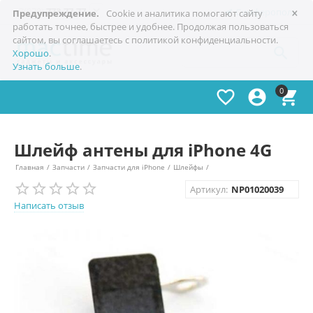
×

+7(978)
773-77-77
Симферополь
Предупреждение.
Cookie и аналитика помогают сайту
работать точнее, быстрее и удобнее. Продолжая пользоваться
сайтом, вы соглашаетесь с политикой конфиденциальности.

Хорошо
.
Узнать больше
.
0



Шлейф антены для iPhone 4G
Главная
/
Запчасти
/
Запчасти для iPhone
/
Шлейфы
/
Артикул:
NP01020039
Написать отзыв