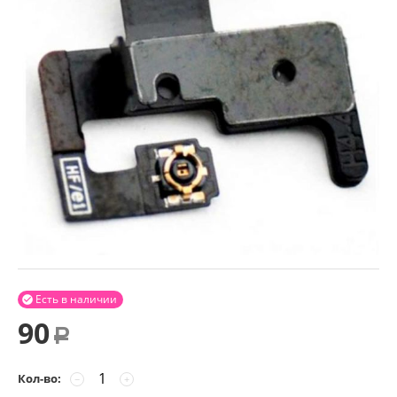
Есть в наличии

90
Р
Кол-во:
−
+