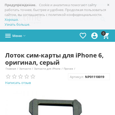
×

+7(978)
773-77-77
Симферополь
Предупреждение.
Cookie и аналитика помогают сайту
работать точнее, быстрее и удобнее. Продолжая пользоваться
сайтом, вы соглашаетесь с политикой конфиденциальности.

Хорошо
.
Узнать больше
.
0




Меню

Лоток сим-карты для iPhone 6,
оригинал, серый
Главная
/
Запчасти
/
Запчасти для iPhone
/
Прочее
/
Артикул:
NP01110019
Написать отзыв