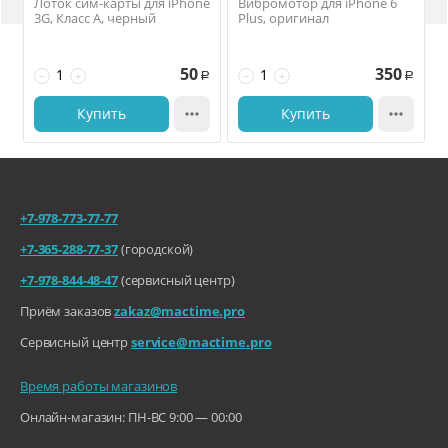
Лоток сим-карты для iPhone
Вибромотор для iPhone 6
3G, Класс А, черный
Plus, оригинал
50
350
−
+
−
+
Р
Р
Купить

Купить

+7-978-773-77-77
+7-365-288-77-37
(городской)
+7-978-844-48-47
(сервисный центр)
Приём заказов
zakaz@mactime.pro
Сервисный центр
service@mactime.pro
Время работы магазинов
Онлайн-магазин: ПН-ВС 9:00 — 00:00