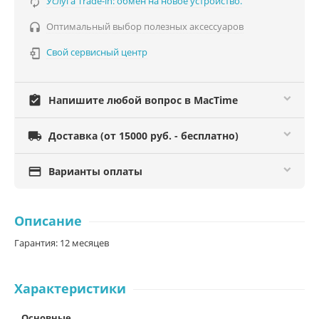
Услуга Trade-in: обмен на новое устройство.

Оптимальный выбор полезных аксессуаров

Свой сервисный центр

assignment_turned_in
Напишите любой вопрос в MacTime

Доставка (от 15000 руб. - бесплатно)

Варианты оплаты
Описание
Гарантия: 12 месяцев
Характеристики
Основные