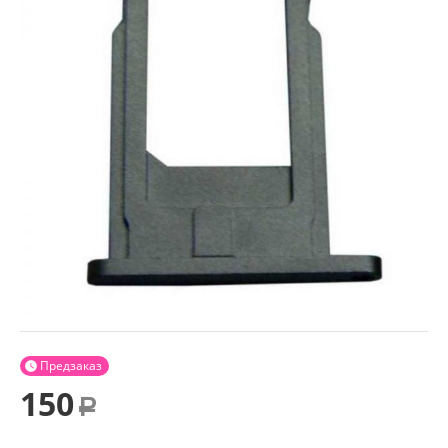
Предзаказ

150
Р