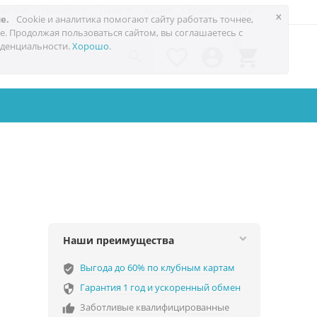
 до 60%
Техноблог
Trade-in
Акции
Сервис
Услуги
×
е.
Cookie и аналитика помогают сайту работать точнее,
е. Продолжая пользоваться сайтом, вы соглашаетесь с
0
денциальности.
Хорошо
.




Наши преимущества
Выгода до 60% по клубным картам
verified_user
Гарантия 1 год и ускоренный обмен

Заботливые квалифицированные
