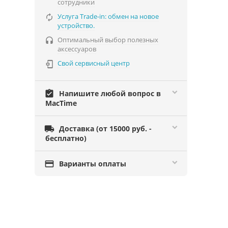
сотрудники
Услуга Trade-in: обмен на новое

устройство.
Оптимальный выбор полезных

аксессуаров
Свой сервисный центр

assignment_turned_in
Напишите любой вопрос в
MacTime

Доставка (от 15000 руб. -
бесплатно)

Варианты оплаты