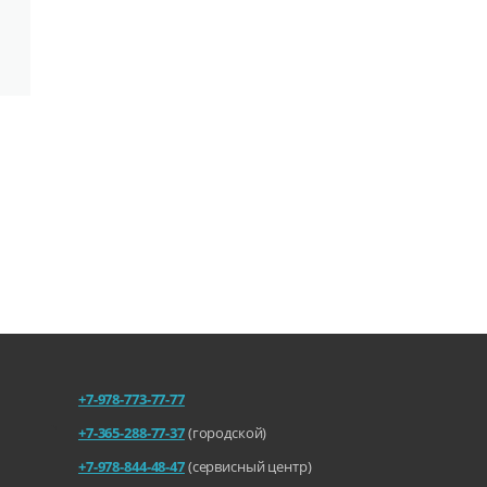
+7-978-773-77-77
+7-365-288-77-37
(городской)
+7-978-844-48-47
(сервисный центр)