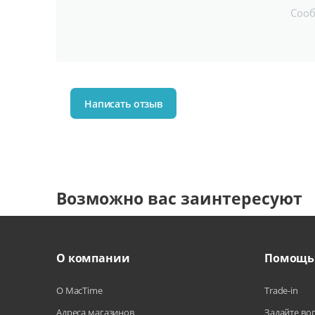
Соо
Написать отзыв
Возможно вас заинтересуют
О компании
Помощь
О MacTime
Trade-in
Адреса магазинов
Задайте во