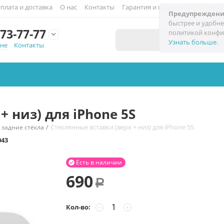
плата и доставка
О нас
Контакты
Гарантия и поддержка
Скидки
Предупреждени
быстрее и удобне
73-77-77
политикой конфи

Узнать больше
.
мне
Контакты
+ низ) для iPhone 5S
/
Стеклянные вставки (верх + низ) для iPhone 5S
 задние стёкла
043
Есть в наличии

690
Р
Кол-во:
−
+