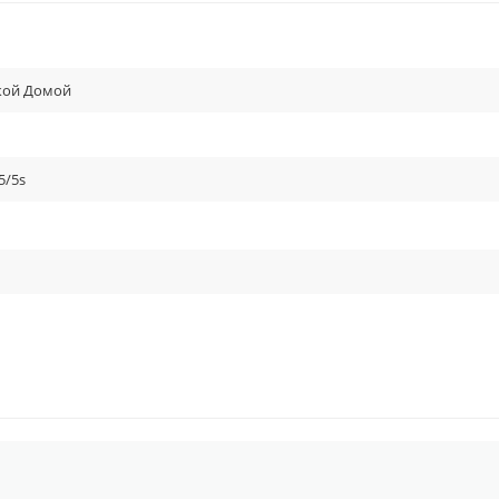
кой Домой
5/5s