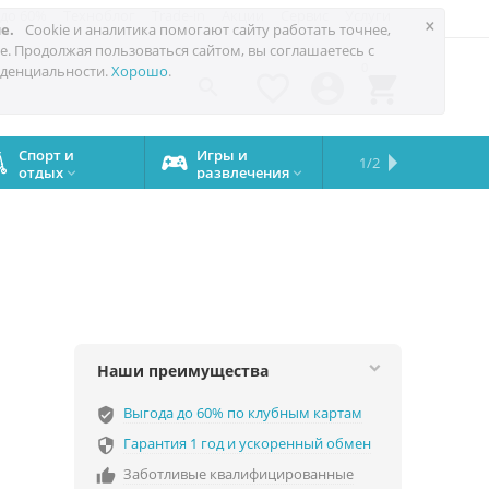
 до 60%
Техноблог
Trade-in
Акции
Сервис
Услуги
×
е.
Cookie и аналитика помогают сайту работать точнее,
е. Продолжая пользоваться сайтом, вы соглашаетесь с
0
денциальности.
Хорошо
.




Спорт и
Игры и
Сервисный
Сравните
Подарки
Запчасти
Бренды
1/2

отдых
развлечения
центр
iPhone
на все


случаи
Наши преимущества
Выгода до 60% по клубным картам
verified_user
Гарантия 1 год и ускоренный обмен

Заботливые квалифицированные
