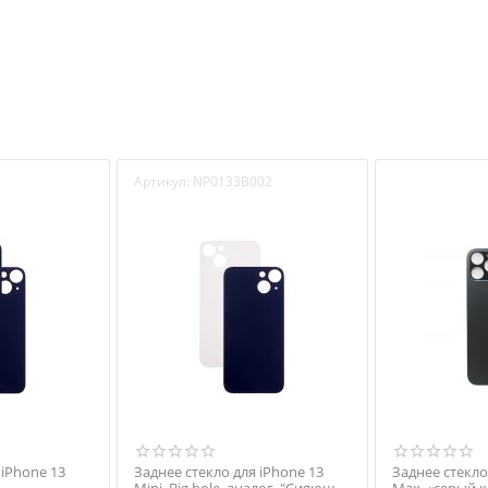
Артикул:
NP0133B002
 iPhone 13
Заднее стекло для iPhone 13
Заднее стекло