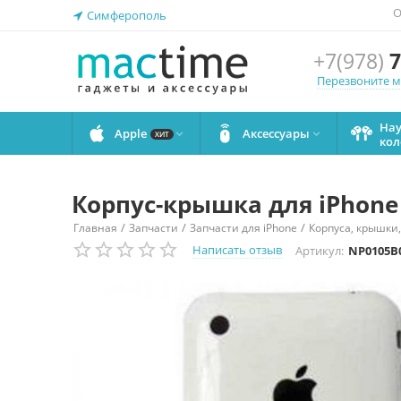
О
Симферополь
+7(978)
7
Перезвоните 
На
Apple
Аксессуары


ХИТ
кол
Корпус-крышка для iPhone 
/
/
/
Главная
Запчасти
Запчасти для iPhone
Корпуса, крышки,
Написать отзыв
Артикул:
NP0105B