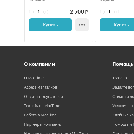
Зеленое
Черное
2 700
−
+
−
+
Р

Купить
Купить
О компании
Помощь
О MacTime
Trade-in
Адреса магазинов
Задайте во
Отзывы покупателей
Оплата и д
Техноблог MacTime
Условия во
Работа в MacTime
Клубные ка
Партнеры компании
Помощь и 
Напишите руководителю MacTime
Гарантия и