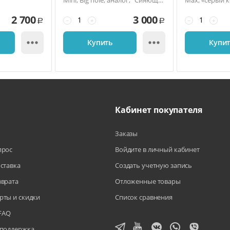
Mini, Big hole, аналог, "Сияющая
Max, «серый 
звезда" / Starlight
2 700
3 000
−
+
−
+
Р
Р


Купить
Купи
Кабинет покупателя
Заказы
прос
Войдите в личный кабинет
оставка
Создать учетную запись
зврата
Отложенные товары
рты и скидки
Список сравнения
FAQ
 поддержка