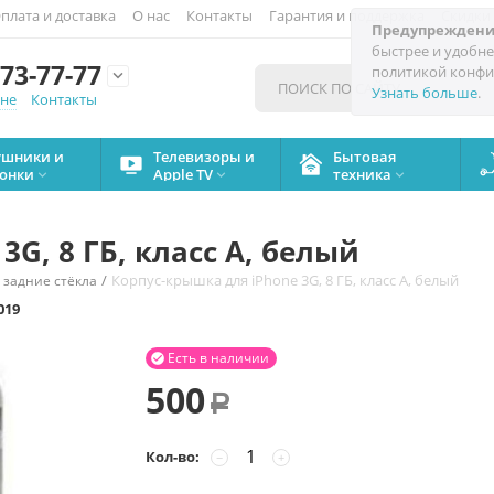
плата и доставка
О нас
Контакты
Гарантия и поддержка
Скидки
Предупреждени
быстрее и удобне
73-77-77
политикой конфи

Узнать больше
.
мне
Контакты
ушники и
Телевизоры и
Бытовая
онки
Apple TV
техника



3G, 8 ГБ, класс А, белый
/
Корпус-крышка для iPhone 3G, 8 ГБ, класс А, белый
 задние стёкла
019
Есть в наличии

500
Р
Кол-во:
−
+