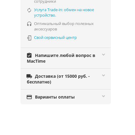
сотрудники
Услуга Trade-in: обмен на новое

устройство.
Оптимальный выбор полезных

аксессуаров
Свой сервисный центр

assignment_turned_in
Напишите любой вопрос в
MacTime

Доставка (от 15000 руб. -
бесплатно)

Варианты оплаты