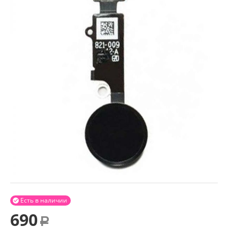
Есть в наличии

690
Р