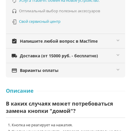
Услуга Trade-in: обмен на новое устройство.

Оптимальный выбор полезных аксессуаров

Свой сервисный центр

assignment_turned_in
Напишите любой вопрос в MacTime

Доставка (от 15000 руб. - бесплатно)

Варианты оплаты
Описание
В каких случаях может потребоваться
замена кнопки "домой"?
Кнопка не реагирует на нажатия.