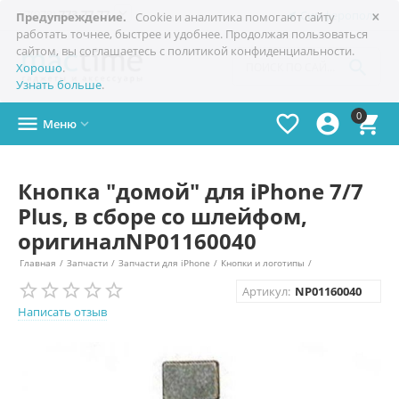
×

+7(978)
773-77-77
Симферополь
Предупреждение.
Cookie и аналитика помогают сайту
работать точнее, быстрее и удобнее. Продолжая пользоваться
сайтом, вы соглашаетесь с политикой конфиденциальности.

Хорошо
.
Узнать больше
.
0




Меню

Кнопка "домой" для iPhone 7/7
Plus, в сборе со шлейфом,
оригиналNP01160040
Главная
/
Запчасти
/
Запчасти для iPhone
/
Кнопки и логотипы
/
Артикул:
NP01160040
Написать отзыв