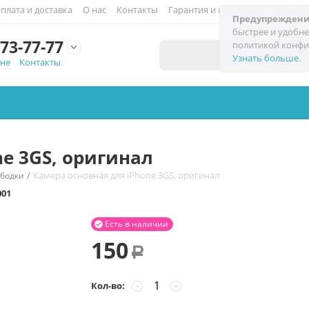
плата и доставка
О нас
Контакты
Гарантия и поддержка
Скидки
Предупреждени
быстрее и удобне
73-77-77
политикой конфи

Узнать больше
.
мне
Контакты
ne 3GS, оригинал
/
Камера основная для iPhone 3GS, оригинал
ободки
001
Есть в наличии

150
Р
Кол-во:
−
+