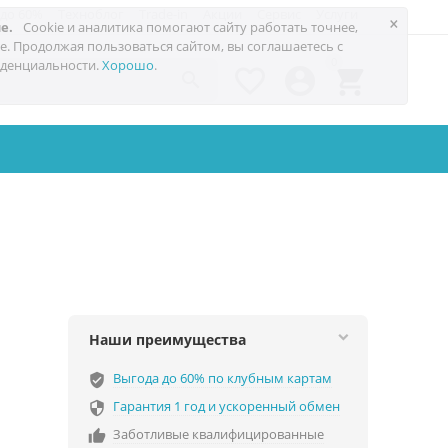
 до 60%
Техноблог
Trade-in
Акции
Сервис
Услуги
×
е.
Cookie и аналитика помогают сайту работать точнее,
е. Продолжая пользоваться сайтом, вы соглашаетесь с
0
денциальности.
Хорошо
.




Наши преимущества
Выгода до 60% по клубным картам
verified_user
Гарантия 1 год и ускоренный обмен

Заботливые квалифицированные
