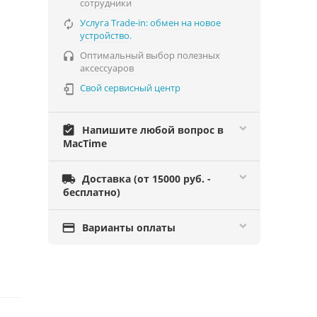
сотрудники
Услуга Trade-in: обмен на новое

устройство.
Оптимальный выбор полезных

аксессуаров
Свой сервисный центр

assignment_turned_in
Напишите любой вопрос в
MacTime

Доставка (от 15000 руб. -
бесплатно)

Варианты оплаты