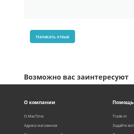
Написать отзыв
Возможно вас заинтересуют
О компании
Помощь
О MacTime
Trade-in
Адреса магазинов
Задайте во