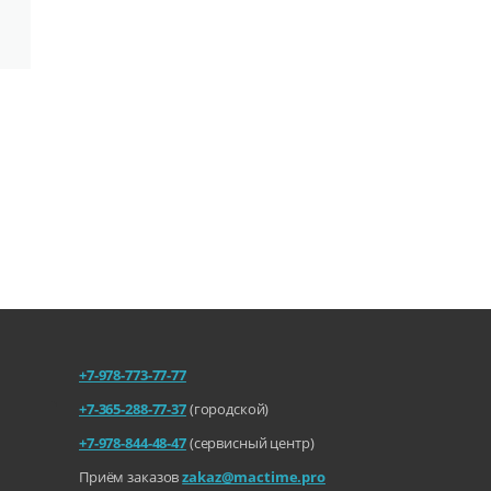
+7-978-773-77-77
+7-365-288-77-37
(городской)
+7-978-844-48-47
(сервисный центр)
Приём заказов
zakaz@mactime.pro