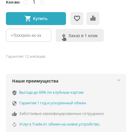
Кол-во:
−
+
Купить
Заказ в 1 клик
Гарантия: 12 месяцев
Наши преимущества
Выгода до 60% по клубным картам
verified_user
Гарантия 1 год и ускоренный обмен

Заботливые квалифицированные сотрудники

Услуга Trade-in: обмен на новое устройство.
