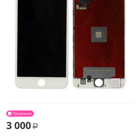
Предзаказ

3 000
Р