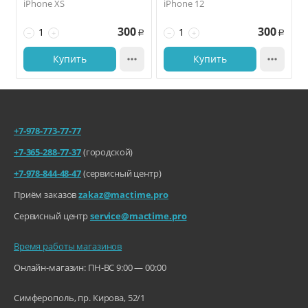
iPhone XS
iPhone 12
300
300
−
+
−
+
Р
Р
Купить

Купить

+7-978-773-77-77
+7-365-288-77-37
(городской)
+7-978-844-48-47
(сервисный центр)
Приём заказов
zakaz@mactime.pro
Сервисный центр
service@mactime.pro
Время работы магазинов
Онлайн-магазин: ПН-ВС 9:00 — 00:00
Симферополь, пр. Кирова, 52/1