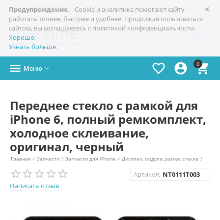
×

+7(978)
773-77-77
Симферополь
Предупреждение.
Cookie и аналитика помогают сайту
работать точнее, быстрее и удобнее. Продолжая пользоваться
сайтом, вы соглашаетесь с политикой конфиденциальности.

Хорошо
.
Узнать больше
.
0




Меню

Переднее стекло с рамкой для
iPhone 6, полный ремкомплект,
холодное склеивание,
оригинал, черный
Главная
/
Запчасти
/
Запчасти для iPhone
/
Дисплеи, модули, рамки, стекла
/
Артикул:
NT0111T003
Написать отзыв