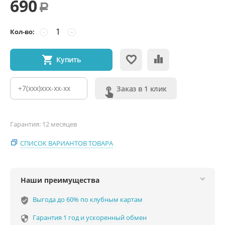
690
Р
Кол-во:
−
+
Купить
Заказ в 1 клик
Гарантия: 12 месяцев
СПИСОК ВАРИАНТОВ ТОВАРА
Наши преимущества
Выгода до 60% по клубным картам
verified_user
Гарантия 1 год и ускоренный обмен
