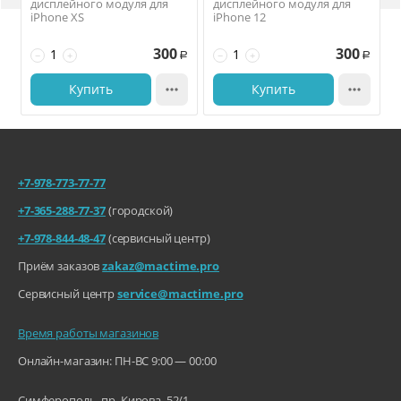
дисплейного модуля для
дисплейного модуля для
iPhone XS
iPhone 12
300
300
−
+
−
+
Р
Р
Купить

Купить

+7-978-773-77-77
+7-365-288-77-37
(городской)
+7-978-844-48-47
(сервисный центр)
Приём заказов
zakaz@mactime.pro
Сервисный центр
service@mactime.pro
Время работы магазинов
Онлайн-магазин: ПН-ВС 9:00 — 00:00
Симферополь, пр. Кирова, 52/1