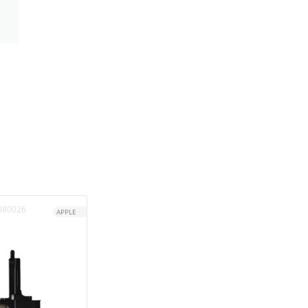
080026
APPLE