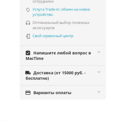
сотрудники
Услуга Trade-in: обмен на новое

устройство.
Оптимальный выбор полезных

аксессуаров
Свой сервисный центр

assignment_turned_in
Напишите любой вопрос в
MacTime

Доставка (от 15000 руб. -
бесплатно)

Варианты оплаты