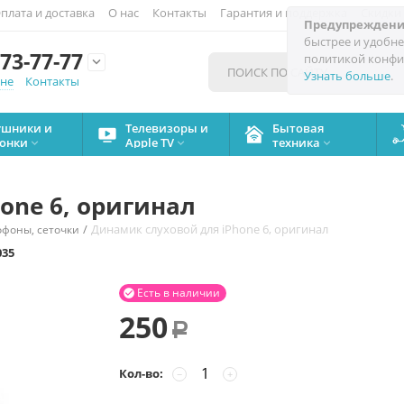
плата и доставка
О нас
Контакты
Гарантия и поддержка
Скидки
Предупреждени
быстрее и удобне
73-77-77
политикой конфи

Узнать больше
.
мне
Контакты
ушники и
Телевизоры и
Бытовая
онки
Apple TV
техника



one 6, оригинал
/
Динамик слуховой для iPhone 6, оригинал
фоны, сеточки
035
Есть в наличии

250
Р
Кол-во:
−
+