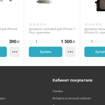
 для iPhone
Динамик слуховой для iPhone 7
Динамик муз
Plus, оригинал
iPhone 5S, ор
390
1 500
−
+
−
+
Р
Р


Купить
Купи
Кабинет покупателя
Заказы
прос
Войдите в личный кабинет