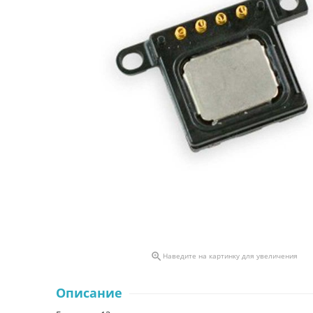

Наведите на картинку для увеличения
Описание