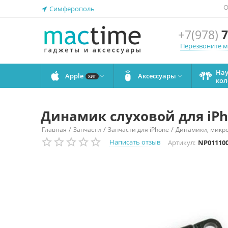
О
Симферополь
+7(978)
7
Перезвоните 
На
Apple
Аксессуары


ХИТ
кол
Динамик слуховой для iPh
/
/
/
Главная
Запчасти
Запчасти для iPhone
Динамики, микро
Написать отзыв
Артикул:
NP01110