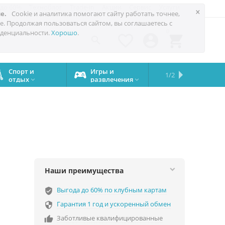
 до 60%
Техноблог
Trade-in
Акции
Сервис
Услуги
×
е.
Cookie и аналитика помогают сайту работать точнее,
е. Продолжая пользоваться сайтом, вы соглашаетесь с
0
денциальности.
Хорошо
.




Спорт и
Игры и
Сервисный
Сравните
Подарки
Запчасти
Бренды
1/2

отдых
развлечения
центр
iPhone
на все


случаи
Наши преимущества
Выгода до 60% по клубным картам
verified_user
Гарантия 1 год и ускоренный обмен

Заботливые квалифицированные
