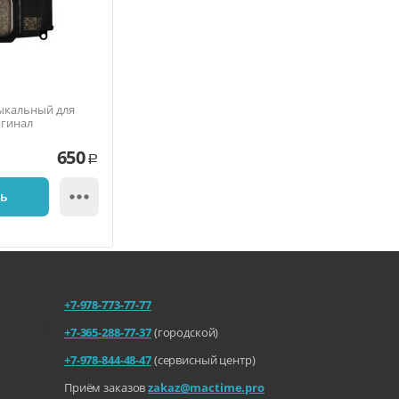
ыкальный для
игинал
650
Р

ть
+7-978-773-77-77
+7-365-288-77-37
(городской)
+7-978-844-48-47
(сервисный центр)
Приём заказов
zakaz@mactime.pro