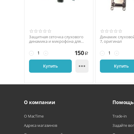
Защитная сеточка слухового
Динамик слуховой
динамика и микрофона для
7, оригинал
iPhone 6 Plus, оригинал
150
−
+
−
+
Р

Купить
Купить
О компании
Помощь
О MacTime
Trade-in
Адреса магазинов
Задайте во