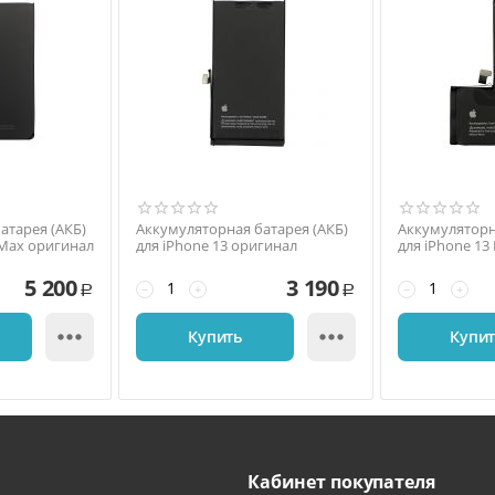
атарея (АКБ)
Аккумуляторная батарея (АКБ)
Аккумуляторн
 Max оригинал
для iPhone 13 оригинал
5 200
3 190
−
+
−
+
Р
Р


Купить
Купи
Кабинет покупателя