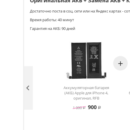
Оригинальная АКБ + Замена АКБ + К
Достаточно поста в соц. сети или на Яндекс картах - 
Время работы: 40 минут
Гарантия на АКБ: 90 дней
+

Аккумуляторная батарея
(АКБ) Apple для iPhone 4,
оригинал, RFB
900
1 000
Р
Р