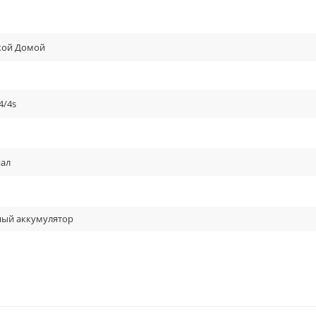
кой Домой
4/4s
ал
ный аккумулятор