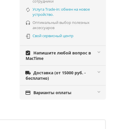
сотрудники
Услуга Trade-in: обмен на новое

устройство.
Оптимальный выбор полезных

аксессуаров
Свой сервисный центр

assignment_turned_in
Напишите любой вопрос в
MacTime

Доставка (от 15000 руб. -
бесплатно)

Варианты оплаты