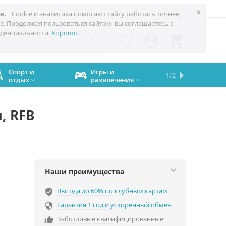
 до 60%
Техноблог
Trade-in
Акции
Сервис
Услуги
×
е.
Cookie и аналитика помогают сайту работать точнее,
е. Продолжая пользоваться сайтом, вы соглашаетесь с
0
денциальности.
Хорошо
.




Спорт и
Игры и
Сервисный
Сравните
Подарки
Запчасти
Бренды
1/2

отдых
развлечения
центр
iPhone
на все


случаи
, RFB
Наши преимущества
Выгода до 60% по клубным картам
verified_user
Гарантия 1 год и ускоренный обмен

Заботливые квалифицированные
