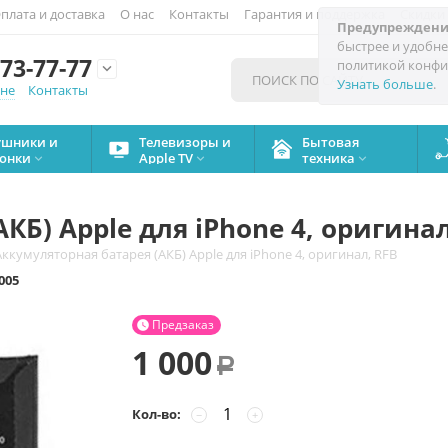
плата и доставка
О нас
Контакты
Гарантия и поддержка
Скидки
Предупреждени
быстрее и удобне
73-77-77
политикой конфи

Узнать больше
.
мне
Контакты
ушники и
Телевизоры и
Бытовая
онки
Apple TV
техника



КБ) Apple для iPhone 4, оригинал
Аккумуляторная батарея (АКБ) Apple для iPhone 4, оригинал, RFB
005
Предзаказ

1 000
Р
Кол-во:
−
+