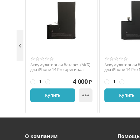

Аккумуляторная батарея (АКБ)
Аккумуляторная б
для iPhone 14 Pro оригинал
для iPhone 14 Pro
4 000
−
+
−
+
Р

Купить
Купить
О компании
Помощь