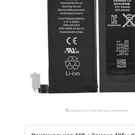

Наведите на картинку для увеличения