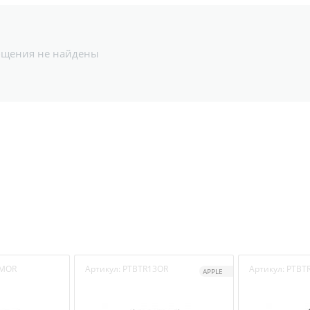
бщения не найдены
PMOR
Артикул:
PTBTR13OR
Артикул:
PTBT
APPLE