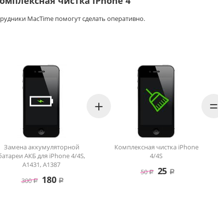
омплексная чистка iPhone 4
сотрудники MacTime помогут сделать оперативно.
+
=
Замена аккумуляторной
Комплексная чистка iPhone
батареи АКБ для iPhone 4/4S,
4/4S
A1431, A1387
25
50
Р
Р
180
300
Р
Р