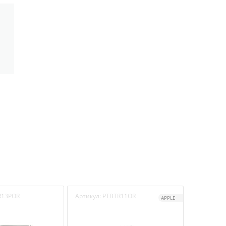
R13POR
Артикул:
PTBTR11OR
Артикул:
P
APPLE