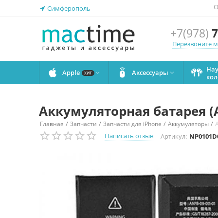
О
Симферополь
+7(978)
7
Перезвоните 
На
Apple
Аксессуары


ХИТ
кол
Аккумуляторная батарея (А
/
/
/
/
Главная
Запчасти
Запчасти для iPhone
Аккумуляторы
Написать отзыв
Артикул:
NP0101D