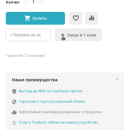
Кол-во:
−
+
Купить
Заказ в 1 клик
Гарантия: 12 месяцев
Наши преимущества
Выгода до 60% по клубным картам
verified_user
Гарантия 1 год и ускоренный обмен

Заботливые квалифицированные сотрудники

Услуга Trade-in: обмен на новое устройство.
