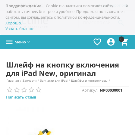
×

+7(978)
773-77-77
Симферополь
Предупреждение.
Cookie и аналитика помогают сайту
работать точнее, быстрее и удобнее. Продолжая пользоваться
сайтом, вы соглашаетесь с политикой конфиденциальности.

Хорошо
.
Узнать больше
.
0




Меню

Шлейф на кнопку включения
для iPad New, оригинал
Главная
/
Запчасти
/
Запчасти для iPad
/
Шлейфы и контроллеры
/
Артикул:
NP03030001
Написать отзыв