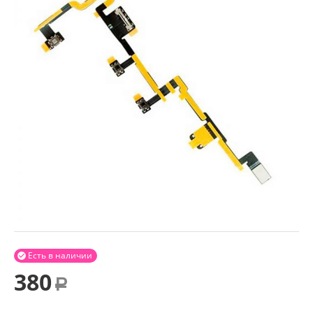
Есть в наличии

380
Р